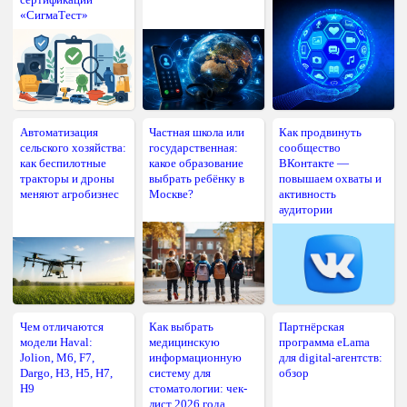
«СигмаТест»
Автоматизация
Частная школа или
Как продвинуть
сельского хозяйства:
государственная:
сообщество
как беспилотные
какое образование
ВКонтакте —
тракторы и дроны
выбрать ребёнку в
повышаем охваты и
меняют агробизнес
Москве?
активность
аудитории
Чем отличаются
Как выбрать
Партнёрская
модели Haval:
медицинскую
программа eLama
Jolion, M6, F7,
информационную
для digital-агентств:
Dargo, H3, H5, H7,
систему для
обзор
H9
стоматологии: чек-
лист 2026 года