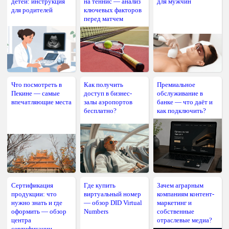
детей: инструкция
на теннис — анализ
для мужчин
для родителей
ключевых факторов
перед матчем
Что посмотреть в
Как получить
Премиальное
Пекине — самые
доступ в бизнес-
обслуживание в
впечатляющие места
залы аэропортов
банке — что даёт и
бесплатно?
как подключить?
Сертификация
Где купить
Зачем аграрным
продукции: что
виртуальный номер
компаниям контент-
нужно знать и где
— обзор DID Virtual
маркетинг и
оформить — обзор
Numbers
собственные
центра
отраслевые медиа?
сертификации