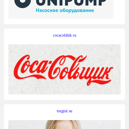
cocacolshik.ru
torgtut.su