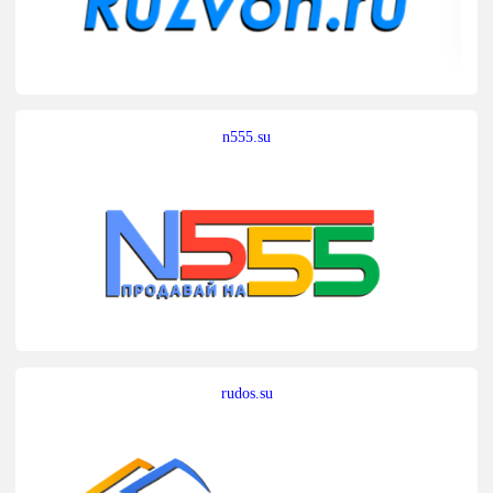
n555.su
rudos.su