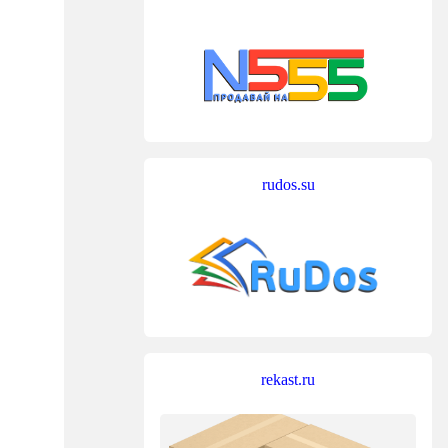
rudos.su
rekast.ru