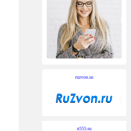
ruzvon.su
n555.su