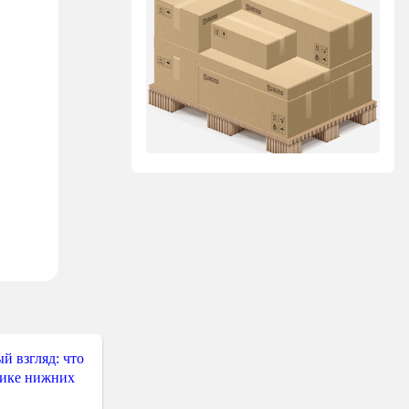
й взгляд: что
тике нижних