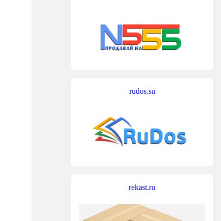
rudos.su
rekast.ru