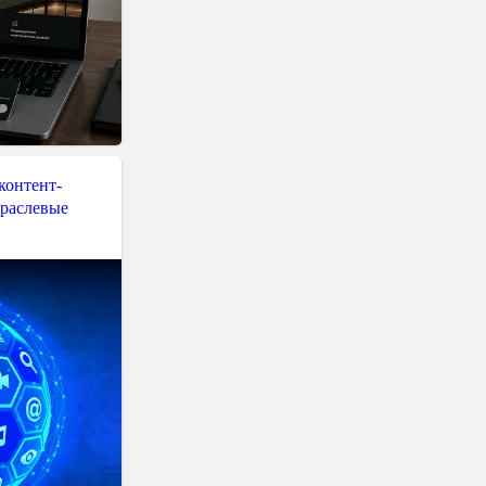
контент-
траслевые