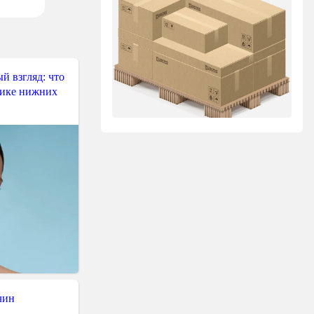
й взгляд: что
тике нижних
чин