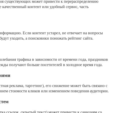
ия существующих может привести к перераспределению
е качественный контент или удобный сервис, часть
нформацию. Если контент устарел, не отвечает на вопросы
удут уходить, а поисковики понижать рейтинг сайта.
лебания трафика в зависимости от времени года, праздников
жды получают больше посетителей в холодное время года.
иями
тная реклама, таргетинг), его снижение может быть связано с
нием стоимости кликов или изменением поведения аудитории.
стем
ка ссылок, скрытый текст) может привести к санкциям со