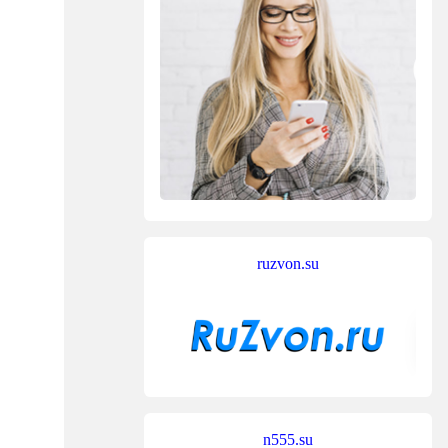
ruzvon.su
n555.su