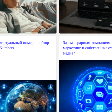
 виртуальный номер — обзор
Зачем аграрным компаниям 
 Numbers
маркетинг и собственные о
медиа?