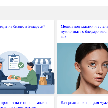
редит на бизнес в Беларуси?
Мешки под глазами и усталы
нужно знать о блефароплас
век
 прогноз на теннис — анализ
Лазерная эпиляция для муж
акторов перед матчем