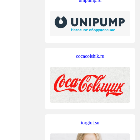
unipump.ru
cocacolshik.ru
torgtut.su