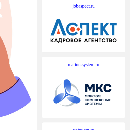
jobaspect.ru
marine-system.ru