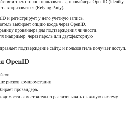
твии трех сторон: пользователя, провайдера OpenID (Identity
ет авторизоваться (Relying Party).
ID и регистрирует у него учетную запись.
зователь выбирает опцию входа через OpenID.
траницу провайдера для подтверждения личности.
я (например, через пароль или двухфакторную
равляет подтверждение сайту, и пользователь получает доступ.
я OpenID
йтов.
е рисков компрометации.
бирает провайдера.
ходимости самостоятельно реализовывать сложную систему