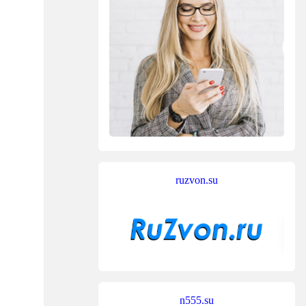
ruzvon.su
n555.su