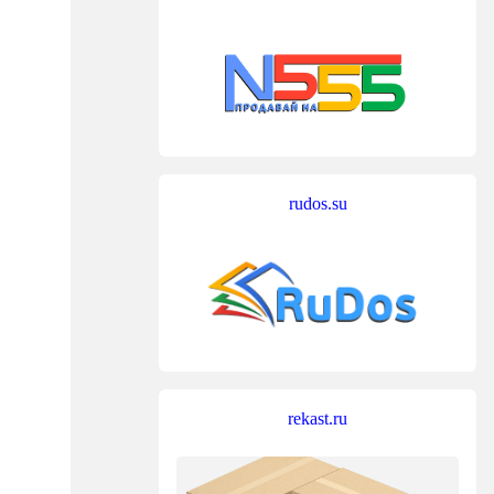
rudos.su
rekast.ru