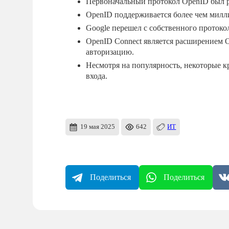
Первоначальный протокол OpenID был р
OpenID поддерживается более чем милл
Google перешел с собственного протокол
OpenID Connect является расширением O
авторизацию.
Несмотря на популярность, некоторые 
входа.
19 мая 2025
642
ИТ
Поделиться
Поделиться