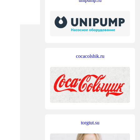
unipump.ru
cocacolshik.ru
torgtut.su