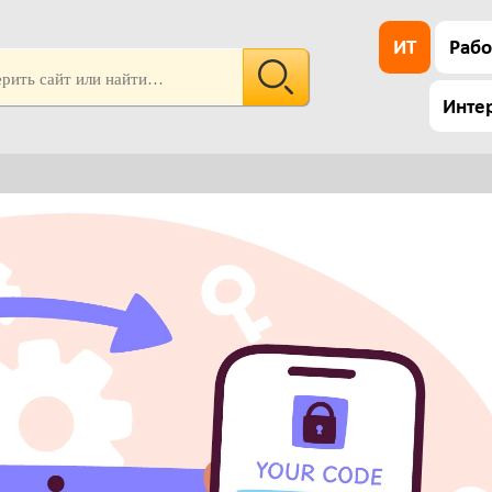
ИТ
Рабо
Инте