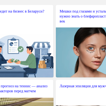
редит на бизнес в Беларуси?
Мешки под глазами и усталы
нужно знать о блефароплас
век
 прогноз на теннис — анализ
Лазерная эпиляция для муж
акторов перед матчем