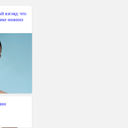
й взгляд: что
тике нижних
чин