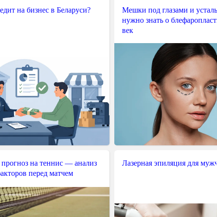
редит на бизнес в Беларуси?
Мешки под глазами и усталы
нужно знать о блефароплас
век
 прогноз на теннис — анализ
Лазерная эпиляция для муж
акторов перед матчем