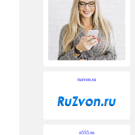
ruzvon.su
n555.su