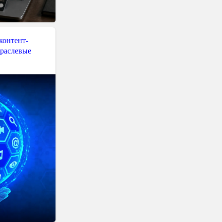
контент-
траслевые