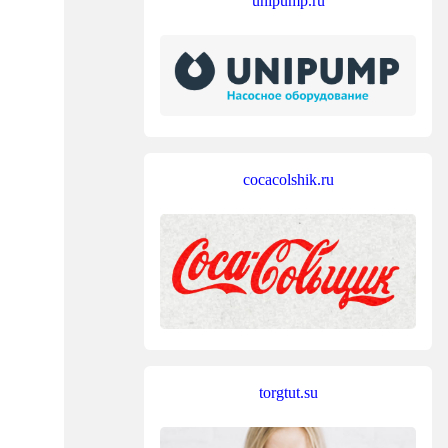
unipump.ru
cocacolshik.ru
torgtut.su