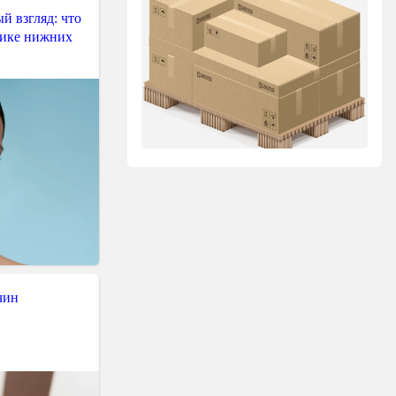
й взгляд: что
тике нижних
чин