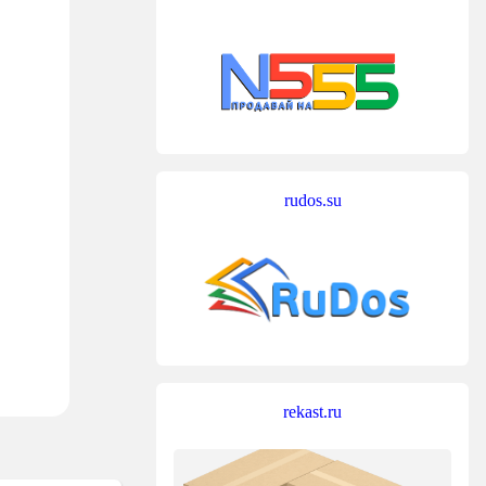
rudos.su
rekast.ru