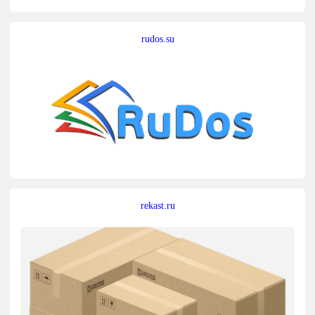
rudos.su
rekast.ru