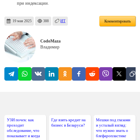
при индексации.
19 мая 2025
388
ИТ
Комментировать
CodoMaza
Владимир
УЗИ почек: как
Где взять кредит на
Мешки под глазами
проходит
бизнес в Беларуси?
и усталый взгляд:
обследование, что
что нужно знать о
показывает и когда
блефаропластике