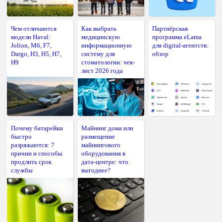
Чем отличаются
Как выбрать
Партнёрская
модели Haval:
медицинскую
программа eLama
Jolion, M6, F7,
информационную
для digital-агентств:
Dargo, H3, H5, H7,
систему для
обзор
H9
стоматологии: чек-
лист 2026 года
Почему батарейки
Майнинг дома или
быстро
размещение
разряжаются: 7
майнингового
причин и способы
оборудования в
продлить срок
дата-центре: что
службы
выгоднее?