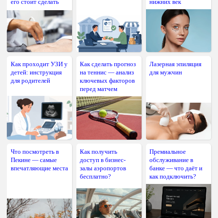
его стоит сделать
нижних век
Как проходит УЗИ у
Как сделать прогноз
Лазерная эпиляция
детей: инструкция
на теннис — анализ
для мужчин
для родителей
ключевых факторов
перед матчем
Что посмотреть в
Как получить
Премиальное
Пекине — самые
доступ в бизнес-
обслуживание в
впечатляющие места
залы аэропортов
банке — что даёт и
бесплатно?
как подключить?