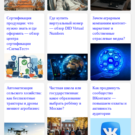
Сертификация
Где купить
Зачем аграрным
продукции: что
виртуальный номер
компаниям контент-
нужно знать и где
— обзор DID Virtual
маркетинг и
оформить — обзор
Numbers
собственные
центра
отраслевые медиа?
сертификации
«СигмаТест»
Автоматизация
Частная школа или
Как продвинуть
сельского хозяйства:
государственная:
сообщество
как беспилотные
какое образование
ВКонтакте —
тракторы и дроны
выбрать ребёнку в
повышаем охваты и
меняют агробизнес
Москве?
активность
аудитории