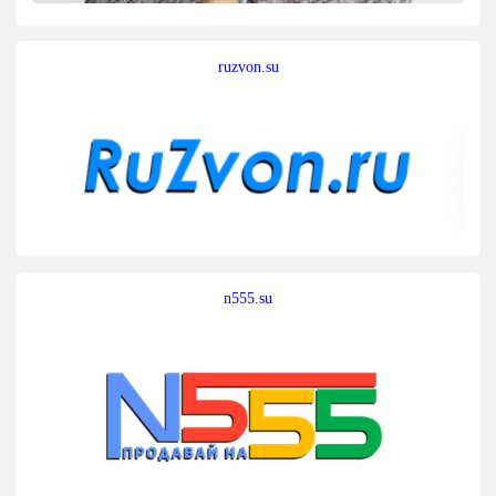
ruzvon.su
n555.su