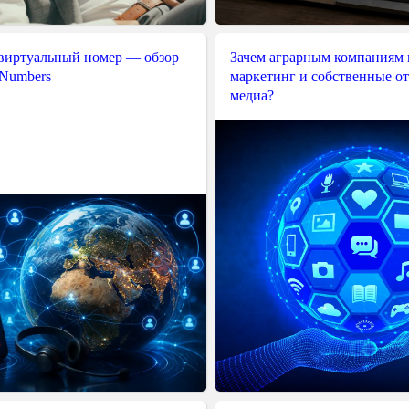
 виртуальный номер — обзор
Зачем аграрным компаниям 
 Numbers
маркетинг и собственные о
медиа?