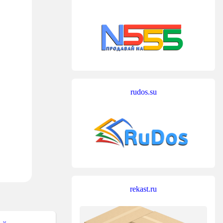
rudos.su
rekast.ru