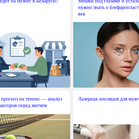
редит на бизнес в Беларуси?
Мешки под глазами и усталы
нужно знать о блефароплас
век
 прогноз на теннис — анализ
Лазерная эпиляция для муж
акторов перед матчем