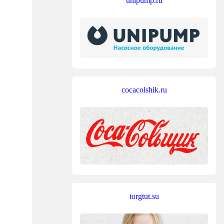
unipump.ru
cocacolshik.ru
torgtut.su