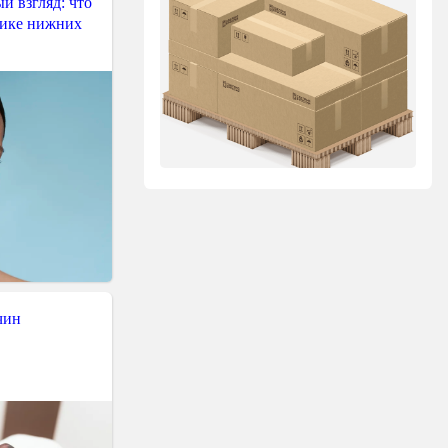
й взгляд: что
тике нижних
чин