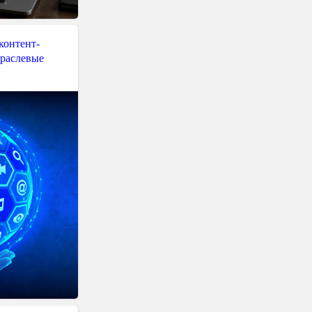
контент-
траслевые