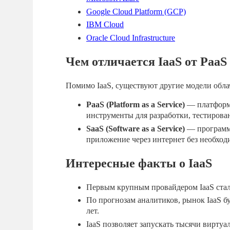
Google Cloud Platform (GCP)
IBM Cloud
Oracle Cloud Infrastructure
Чем отличается IaaS от PaaS
Помимо IaaS, существуют другие модели обла
PaaS (Platform as a Service)
— платформа
инструменты для разработки, тестирова
SaaS (Software as a Service)
— программн
приложение через интернет без необходи
Интересные факты о IaaS
Первым крупным провайдером IaaS стал
По прогнозам аналитиков, рынок IaaS б
лет.
IaaS позволяет запускать тысячи вирту