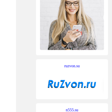
ruzvon.su
n555.su