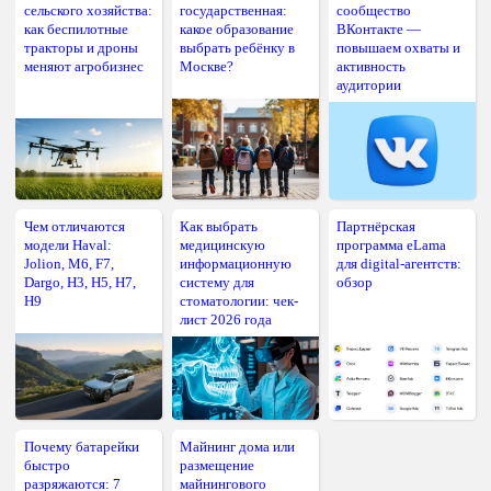
сельского хозяйства:
государственная:
сообщество
как беспилотные
какое образование
ВКонтакте —
тракторы и дроны
выбрать ребёнку в
повышаем охваты и
меняют агробизнес
Москве?
активность
аудитории
Чем отличаются
Как выбрать
Партнёрская
модели Haval:
медицинскую
программа eLama
Jolion, M6, F7,
информационную
для digital-агентств:
Dargo, H3, H5, H7,
систему для
обзор
H9
стоматологии: чек-
лист 2026 года
Почему батарейки
Майнинг дома или
быстро
размещение
разряжаются: 7
майнингового