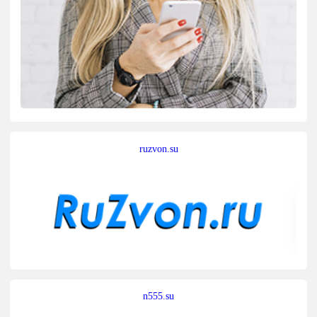
ruzvon.su
n555.su