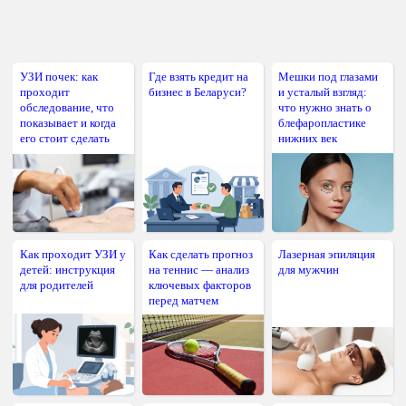
УЗИ почек: как
Где взять кредит на
Мешки под глазами
проходит
бизнес в Беларуси?
и усталый взгляд:
обследование, что
что нужно знать о
показывает и когда
блефаропластике
его стоит сделать
нижних век
Как проходит УЗИ у
Как сделать прогноз
Лазерная эпиляция
детей: инструкция
на теннис — анализ
для мужчин
для родителей
ключевых факторов
перед матчем