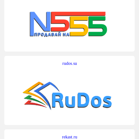
rudos.su
rekast.ru