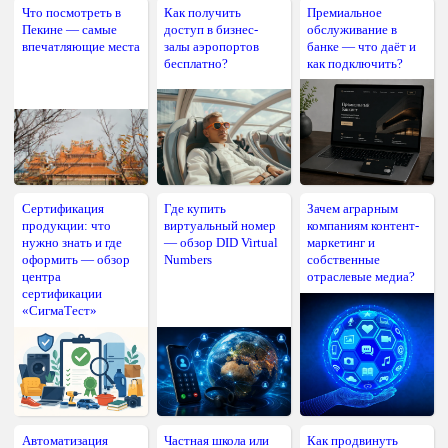
Что посмотреть в
Как получить
Премиальное
Пекине — самые
доступ в бизнес-
обслуживание в
впечатляющие места
залы аэропортов
банке — что даёт и
бесплатно?
как подключить?
Сертификация
Где купить
Зачем аграрным
продукции: что
виртуальный номер
компаниям контент-
нужно знать и где
— обзор DID Virtual
маркетинг и
оформить — обзор
Numbers
собственные
центра
отраслевые медиа?
сертификации
«СигмаТест»
Автоматизация
Частная школа или
Как продвинуть