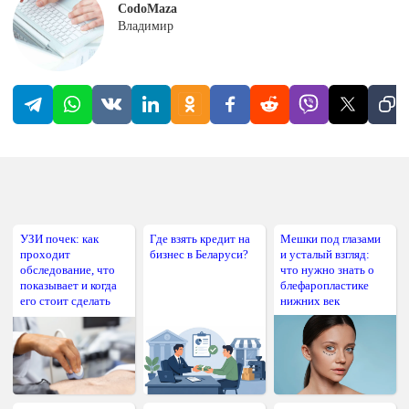
CodoMaza
Владимир
УЗИ почек: как
Где взять кредит на
Мешки под глазами
проходит
бизнес в Беларуси?
и усталый взгляд:
обследование, что
что нужно знать о
показывает и когда
блефаропластике
его стоит сделать
нижних век