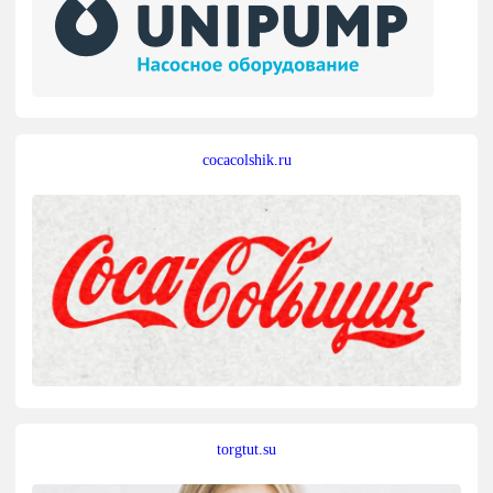
cocacolshik.ru
torgtut.su