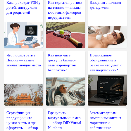
Как проходит УЗИ у
Как сделать прогноз
Лазерная эпиляция
детей: инструкция
на теннис — анализ
для мужчин
для родителей
ключевых факторов
перед матчем
Что посмотреть в
Как получить
Премиальное
Пекине — самые
доступ в бизнес-
обслуживание в
впечатляющие места
залы аэропортов
банке — что даёт и
бесплатно?
как подключить?
Сертификация
Где купить
Зачем аграрным
продукции: что
виртуальный номер
компаниям контент-
нужно знать и где
— обзор DID Virtual
маркетинг и
оформить — обзор
Numbers
собственные