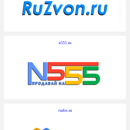
n555.su
rudos.su