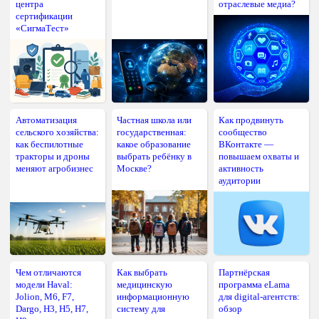
центра
отраслевые медиа?
сертификации
«СигмаТест»
Автоматизация
Частная школа или
Как продвинуть
сельского хозяйства:
государственная:
сообщество
как беспилотные
какое образование
ВКонтакте —
тракторы и дроны
выбрать ребёнку в
повышаем охваты и
меняют агробизнес
Москве?
активность
аудитории
Чем отличаются
Как выбрать
Партнёрская
модели Haval:
медицинскую
программа eLama
Jolion, M6, F7,
информационную
для digital-агентств:
Dargo, H3, H5, H7,
систему для
обзор