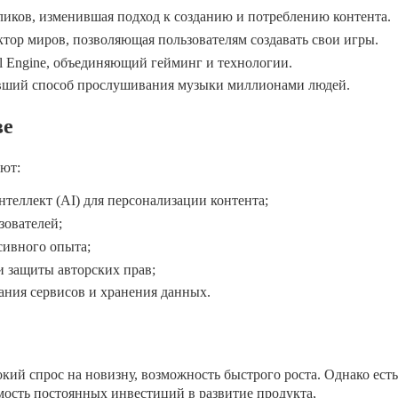
иков, изменившая подход к созданию и потреблению контента.
тор миров, позволяющая пользователям создавать свои игры.
al Engine, объединяющий гейминг и технологии.
вший способ прослушивания музыки миллионами людей.
ве
уют:
еллект (AI) для персонализации контента;
зователей;
сивного опыта;
и защиты авторских прав;
ния сервисов и хранения данных.
й спрос на новизну, возможность быстрого роста. Однако есть
мость постоянных инвестиций в развитие продукта,