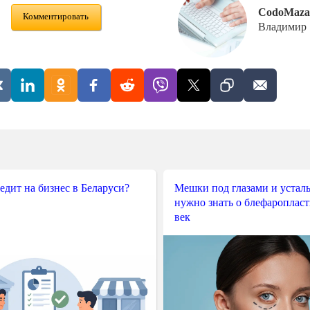
CodoMaza
Комментировать
Владимир
редит на бизнес в Беларуси?
Мешки под глазами и усталы
нужно знать о блефароплас
век