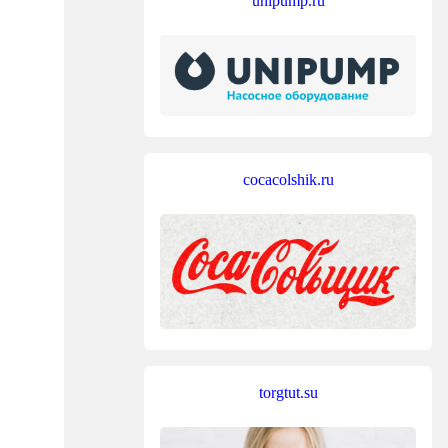
unipump.ru
cocacolshik.ru
torgtut.su