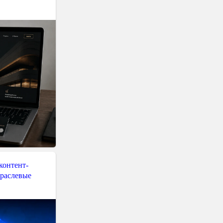
контент-
траслевые