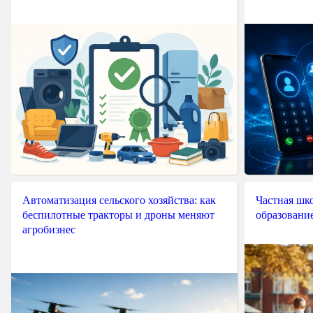
Автоматизация сельского хозяйства: как
Частная шко
беспилотные тракторы и дроны меняют
образовани
агробизнес