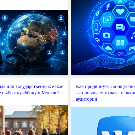
ла или государственная: какое
Как продвинуть сообщество
е выбрать ребёнку в Москве?
— повышаем охваты и акти
аудитории