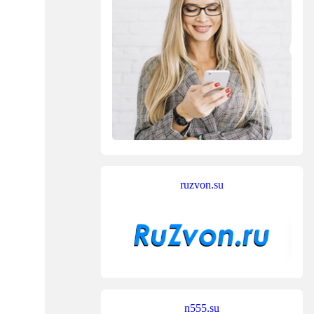
ruzvon.su
n555.su