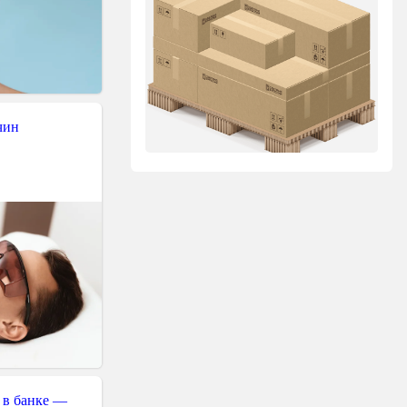
чин
 в банке —