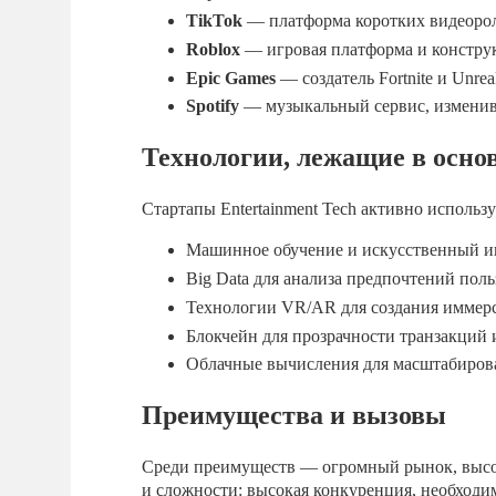
TikTok
— платформа коротких видеорол
Roblox
— игровая платформа и конструк
Epic Games
— создатель Fortnite и Unre
Spotify
— музыкальный сервис, измени
Технологии, лежащие в осно
Стартапы Entertainment Tech активно использ
Машинное обучение и искусственный инт
Big Data для анализа предпочтений поль
Технологии VR/AR для создания иммер
Блокчейн для прозрачности транзакций 
Облачные вычисления для масштабирова
Преимущества и вызовы
Среди преимуществ — огромный рынок, высоки
и сложности: высокая конкуренция, необходи