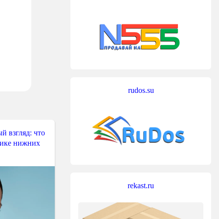
rudos.su
й взгляд: что
тике нижних
rekast.ru