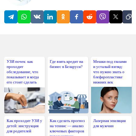
УЗИ почек: как
Где взять кредит на
Мешки под глазами
проходит
бизнес в Беларуси?
и усталый взгляд:
обследование, что
что нужно знать о
показывает и когда
блефаропластике
его стоит сделать
нижних век
Как проходит УЗИ у
Как сделать прогноз
Лазерная эпиляция
детей: инструкция
на теннис — анализ
для мужчин
для родителей
ключевых факторов