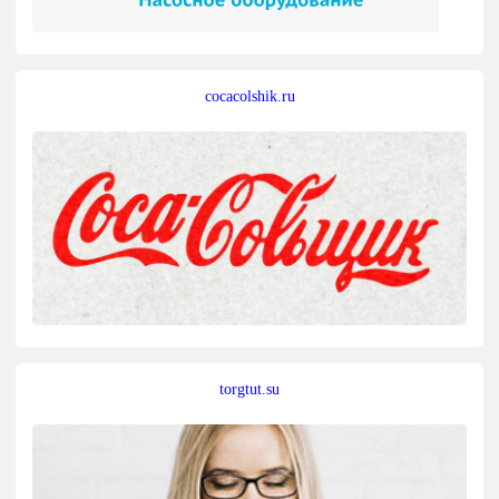
cocacolshik.ru
torgtut.su