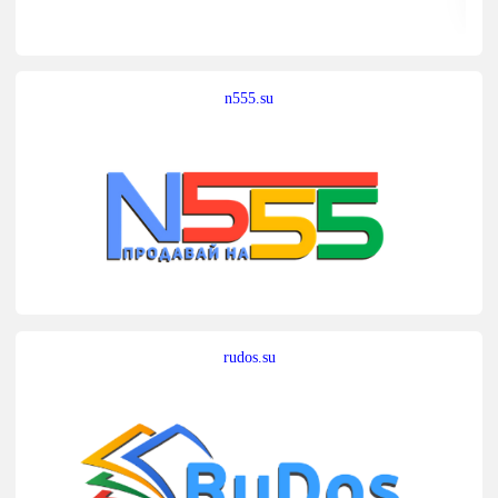
n555.su
rudos.su