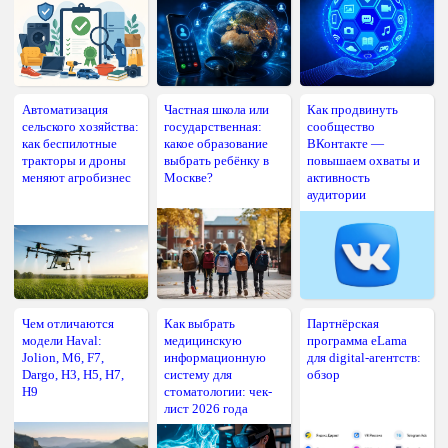
Автоматизация
Частная школа или
Как продвинуть
сельского хозяйства:
государственная:
сообщество
как беспилотные
какое образование
ВКонтакте —
тракторы и дроны
выбрать ребёнку в
повышаем охваты и
меняют агробизнес
Москве?
активность
аудитории
Чем отличаются
Как выбрать
Партнёрская
модели Haval:
медицинскую
программа eLama
Jolion, M6, F7,
информационную
для digital-агентств:
Dargo, H3, H5, H7,
систему для
обзор
H9
стоматологии: чек-
лист 2026 года