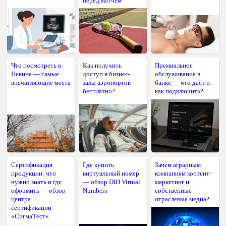
перед матчем
Что посмотреть в
Как получить
Премиальное
Пекине — самые
доступ в бизнес-
обслуживание в
впечатляющие места
залы аэропортов
банке — что даёт и
бесплатно?
как подключить?
Сертификация
Где купить
Зачем аграрным
продукции: что
виртуальный номер
компаниям контент-
нужно знать и где
— обзор DID Virtual
маркетинг и
оформить — обзор
Numbers
собственные
центра
отраслевые медиа?
сертификации
«СигмаТест»