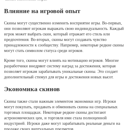
Влияние на игровой опыт
Скины могут существенно изменить восприятие игры. Во-первых,
они позволяют игрокам выражать свою индивидуальность. Каждый
игрок может выбрать скин, который отражает его стиль или
предпочтения. Во-вторых, скины могут создавать чувство
принадлежности к сообществу. Например, некоторые редкие скины
могут стать символом статуса среди игроков.
Кроме того, скины могут влиять на мотивацию игроков. Многие
разработчики внедряют систему наград за достижения, которая
позволяет игрокам зарабатывать уникальные скины. Это создает
дополнительный стимул для игры и достижения новых высот.
Экономика скинов
Скины также стали важным элементом экономики игр. Игроки
могут покупать, продавать и обменивать скины на специальных
торговых площадках. Некоторые редкие скины достигают
астрономических цен, и торговля ими стала полноценной
индустрией. Игроки даже могут зарабатывать реальные деньги на
продаже своих виртуальных предметов.