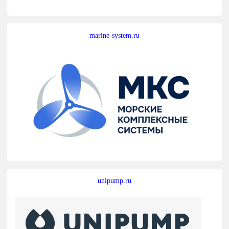
marine-system.ru
unipump.ru