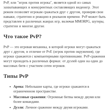
PvP, или "игрок против игрока", является одной из самых
захватывающих и конкурентных составляющих видеоигр. Этот
режим позволяет игрокам сражаться друг с другом, проверяя свои
навыки, стратегию и реакцию в реальном времени. PvP может быть
представлен в различных жанрах игр, включая MMORPG, шутеры,
стратегии и многие другие.
Что такое PvP?
PvP — это игровая механика, в которой игроки могут сражаться
друг с другом, в отличие от PvE (игрок против окружения), где
игроки сражаются с компьютерными противниками. PvP-сражения
могут проходить в различных формах: от дуэлей один на один до
массовых битв с участием сотен игроков.
Типы PvP
Арена:
Небольшие карты, где игроки сражаются в
ограниченном пространстве.
Массовые сражения:
Огромные битвы между двумя или
более командами.
Дуэли:
Личное сражение между двумя игроками.