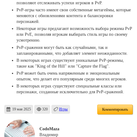
позволяют отслеживать успехи игроков в PvP.
PvP-игры часто имеют свои собственные метагеймы, которые
меняются с обновлениями контента и балансировки
персонажей.
Некоторые игры предлагают возможность выбора режима PvP
или PvE, позволяя игрокам выбирать стиль игры по своему
усмотрению.
PvP-сражения могут быть как случайными, так и
запланированными, что добавляет элемент неожиданности.
В некоторых играх существуют уникальные PvP-режимы,
такие как "King of the Hill" или "Capture the Flag".
PvP может быть очень напряженным и эмоциональным
опытом, что делает его популярным среди многих игроков.
В некоторых играх существуют специальные классы или
персонажи, созданные исключительно для PvP-сражений.
19 мая 2025
320
Игры
Комментировать
CodoMaza
Владимир