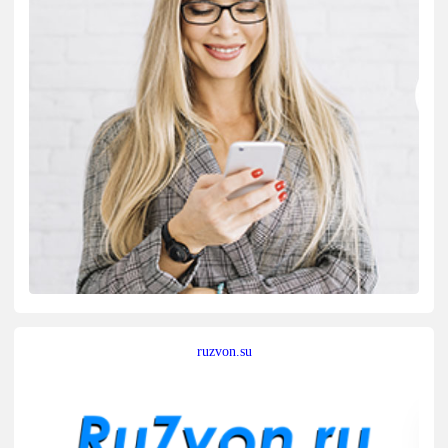
ruzvon.su