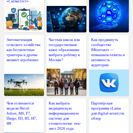
«СигмаТест»
Автоматизация
Частная школа или
Как продвинуть
сельского хозяйства:
государственная:
сообщество
как беспилотные
какое образование
ВКонтакте —
тракторы и дроны
выбрать ребёнку в
повышаем охваты и
меняют агробизнес
Москве?
активность
аудитории
Чем отличаются
Как выбрать
Партнёрская
модели Haval:
медицинскую
программа eLama
Jolion, M6, F7,
информационную
для digital-агентств:
Dargo, H3, H5, H7,
систему для
обзор
H9
стоматологии: чек-
лист 2026 года