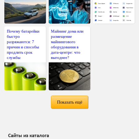
Почему батарейки
Майнинг дома или
быстро
размещение
разряжаются: 7
майнингового
причин и способы
оборудования в
продлить срок
дата-центре: что
службы
выгоднее?
Показать ещё
Сайты из каталога