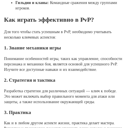
Гильдии и кланы:
Командные сражения между группами
игроков.
Как играть эффективно в PvP?
Для того чтобы стать успешным в PvP, необходимо учитывать
несколько ключевых аспектов:
1. Знание механики игры
Понимание особенностей игры, таких как управление, способности
персонажа и механики боя, является основой для успешного PvP.
Изучите все доступные навыки и их взаимодействие.
2. Стратегия и тактика
Разработка стратегии для различных ситуаций — ключ к победе.
Это может включать выбор правильного момента для атаки или
защиты, а также использование окружающей среды.
3. Практика
Как и в любом другом аспекте жизни, практика делает мастера.