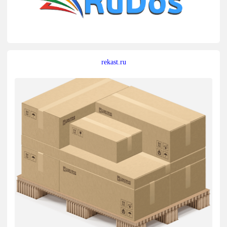
rekast.ru