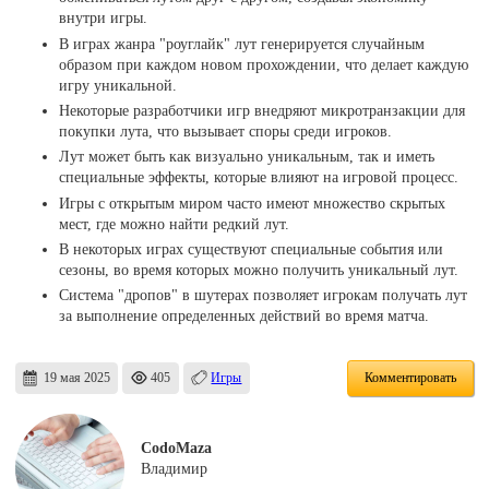
внутри игры.
В играх жанра "роуглайк" лут генерируется случайным
образом при каждом новом прохождении, что делает каждую
игру уникальной.
Некоторые разработчики игр внедряют микротранзакции для
покупки лута, что вызывает споры среди игроков.
Лут может быть как визуально уникальным, так и иметь
специальные эффекты, которые влияют на игровой процесс.
Игры с открытым миром часто имеют множество скрытых
мест, где можно найти редкий лут.
В некоторых играх существуют специальные события или
сезоны, во время которых можно получить уникальный лут.
Система "дропов" в шутерах позволяет игрокам получать лут
за выполнение определенных действий во время матча.
19 мая 2025
405
Игры
Комментировать
CodoMaza
Владимир