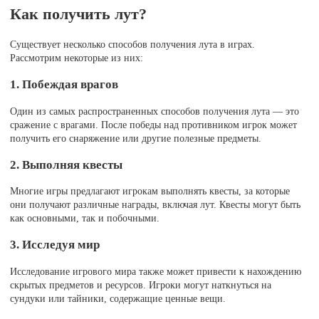
Как получить лут?
Существует несколько способов получения лута в играх.
Рассмотрим некоторые из них:
1. Побеждая врагов
Один из самых распространенных способов получения лута — это
сражение с врагами. После победы над противником игрок может
получить его снаряжение или другие полезные предметы.
2. Выполняя квесты
Многие игры предлагают игрокам выполнять квесты, за которые
они получают различные награды, включая лут. Квесты могут быть
как основными, так и побочными.
3. Исследуя мир
Исследование игрового мира также может привести к нахождению
скрытых предметов и ресурсов. Игроки могут наткнуться на
сундуки или тайники, содержащие ценные вещи.