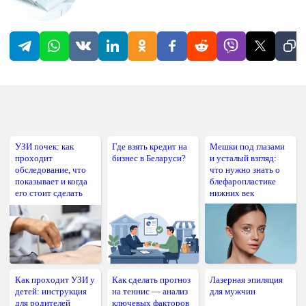
УЗИ почек: как
Где взять кредит на
Мешки под глазами
проходит
бизнес в Беларуси?
и усталый взгляд:
обследование, что
что нужно знать о
показывает и когда
блефаропластике
его стоит сделать
нижних век
Как проходит УЗИ у
Как сделать прогноз
Лазерная эпиляция
детей: инструкция
на теннис — анализ
для мужчин
для родителей
ключевых факторов