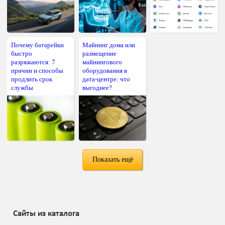
Почему батарейки
Майнинг дома или
быстро
размещение
разряжаются: 7
майнингового
причин и способы
оборудования в
продлить срок
дата-центре: что
службы
выгоднее?
Показать ещё
Сайты из каталога