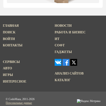
ГЛАВНАЯ
НОВОСТИ
ПОИСК
РАБОТА И БИЗНЕС
ВОЙТИ
ИТ
КОНТАКТЫ
СОФТ
ГАДЖЕТЫ
СЕРВИСЫ
АВТО
АНАЛИЗ САЙТОВ
ИГРЫ
КАТАЛОГ
ИНТЕРЕСНОЕ
© CodoMaza, 2011-2026
Персональные данные