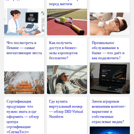
перед матчем
Что посмотреть в
Как получить
Премиальное
Пекине — самые
доступ в бизнес-
обслуживание в
впечатляющие места
залы аэропортов
банке — что даёт и
бесплатно?
как подключить?
Сертификация
Где купить
Зачем аграрным
продукции: что
виртуальный номер
компаниям контент-
нужно знать и где
— обзор DID Virtual
маркетинг и
оформить — обзор
Numbers
собственные
центра
отраслевые медиа?
сертификации
«СигмаТест»