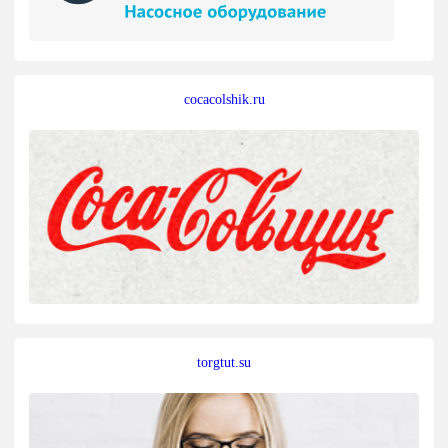
cocacolshik.ru
torgtut.su