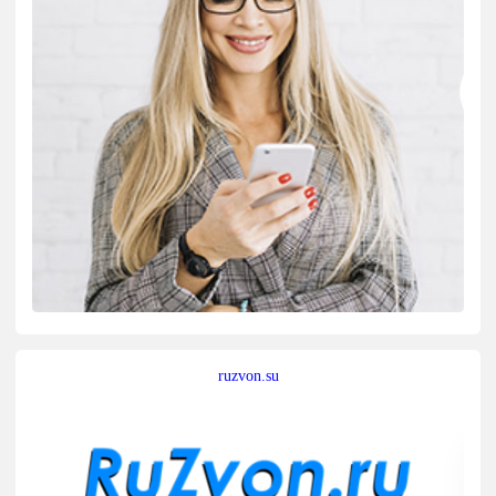
ruzvon.su