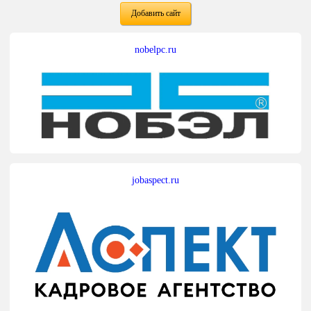
Добавить сайт
nobelpc.ru
jobaspect.ru