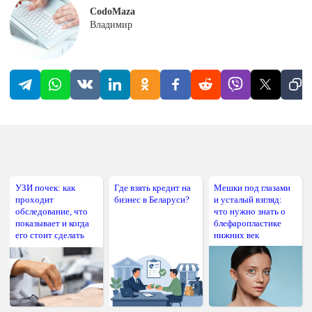
CodoMaza
Владимир
УЗИ почек: как
Где взять кредит на
Мешки под глазами
проходит
бизнес в Беларуси?
и усталый взгляд:
обследование, что
что нужно знать о
показывает и когда
блефаропластике
его стоит сделать
нижних век