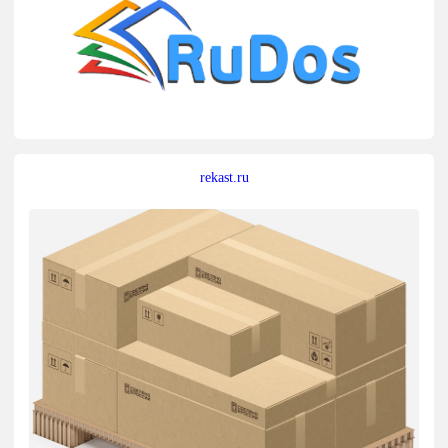
rekast.ru