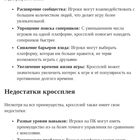
Расширение сообщества:
Игроки могут взаимодействовать с
большим количеством людей, что делает игру более
увлекательной.
Упрощение поиска соперников:
С уменьшением числа
игроков на одной платформе, кроссплей помогает находить
соперников быстрее.
Снижение барьеров входа:
Игроки могут выбирать
платформу, которая им больше нравится, не теряя
возможность играть с друзьями.
Увеличение времени жизни игры:
Кроссплей может
значительно увеличить интерес к игре и её популярность на
протяжении долгого времени.
Недостатки кроссплея
Несмотря на все преимущества, кроссплей также имеет свои
недостатки:
Разные уровни навыков:
Игроки на ПК могут иметь
преимущество из-за более точного управления по сравнению
с консолями.