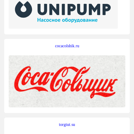
cocacolshik.ru
torgtut.su