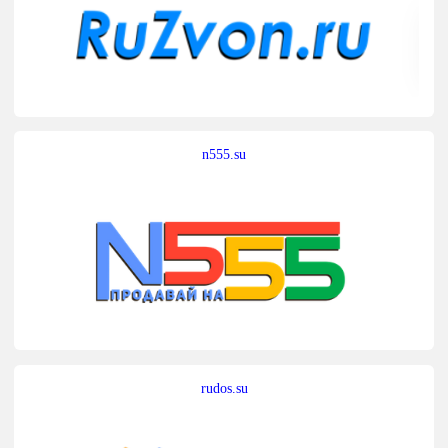
n555.su
rudos.su