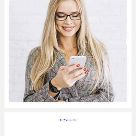
ruzvon.su