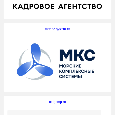
marine-system.ru
unipump.ru