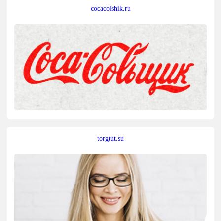
cocacolshik.ru
torgtut.su