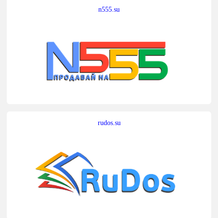
n555.su
rudos.su