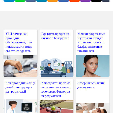
УЗИ почек: как
Где взять кредит на
Мешки под глазами
проходит
бизнес в Беларуси?
и усталый взгляд:
обследование, что
что нужно знать о
показывает и когда
блефаропластике
его стоит сделать
нижних век
Как проходит УЗИ у
Как сделать прогноз
Лазерная эпиляция
детей: инструкция
на теннис — анализ
для мужчин
для родителей
ключевых факторов
перед матчем