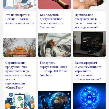
Что посмотреть в
Как получить
Премиальное
Пекине — самые
доступ в бизнес-
обслуживание в
впечатляющие места
залы аэропортов
банке — что даёт и
бесплатно?
как подключить?
Сертификация
Где купить
Зачем аграрным
продукции: что
виртуальный номер
компаниям контент-
нужно знать и где
— обзор DID Virtual
маркетинг и
оформить — обзор
Numbers
собственные
центра
отраслевые медиа?
сертификации
«СигмаТест»