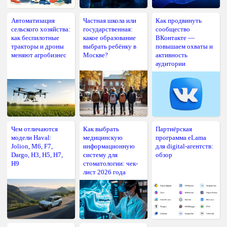
Автоматизация
Частная школа или
Как продвинуть
сельского хозяйства:
государственная:
сообщество
как беспилотные
какое образование
ВКонтакте —
тракторы и дроны
выбрать ребёнку в
повышаем охваты и
меняют агробизнес
Москве?
активность
аудитории
Чем отличаются
Как выбрать
Партнёрская
модели Haval:
медицинскую
программа eLama
Jolion, M6, F7,
информационную
для digital-агентств:
Dargo, H3, H5, H7,
систему для
обзор
H9
стоматологии: чек-
лист 2026 года