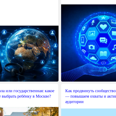
ла или государственная: какое
Как продвинуть сообщество
е выбрать ребёнку в Москве?
— повышаем охваты и акти
аудитории