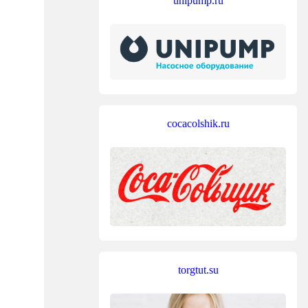
unipump.ru
cocacolshik.ru
torgtut.su