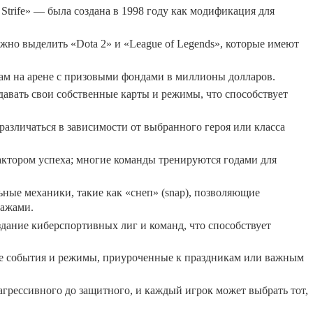
trife» — была создана в 1998 году как модификация для
о выделить «Dota 2» и «League of Legends», которые имеют
ам на арене с призовыми фондами в миллионы долларов.
авать свои собственные карты и режимы, что способствует
различаться в зависимости от выбранного героя или класса
актором успеха; многие команды тренируются годами для
ные механики, такие как «снеп» (snap), позволяющие
нажами.
здание киберспортивных лиг и команд, что способствует
е события и режимы, приуроченные к праздникам или важным
агрессивного до защитного, и каждый игрок может выбрать тот,