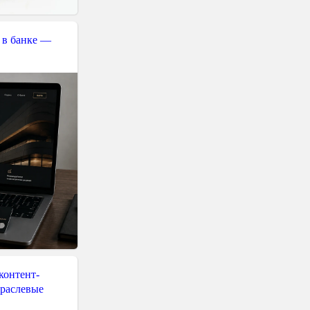
 в банке —
контент-
траслевые