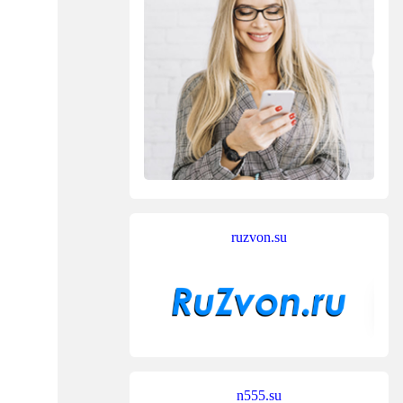
ruzvon.su
n555.su