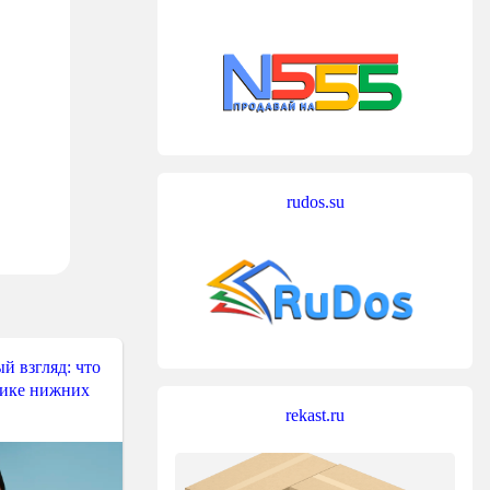
rudos.su
й взгляд: что
тике нижних
rekast.ru