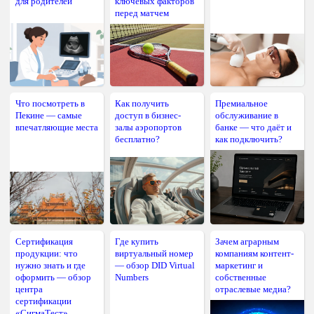
для родителей
ключевых факторов
перед матчем
Что посмотреть в
Как получить
Премиальное
Пекине — самые
доступ в бизнес-
обслуживание в
впечатляющие места
залы аэропортов
банке — что даёт и
бесплатно?
как подключить?
Сертификация
Где купить
Зачем аграрным
продукции: что
виртуальный номер
компаниям контент-
нужно знать и где
— обзор DID Virtual
маркетинг и
оформить — обзор
Numbers
собственные
центра
отраслевые медиа?
сертификации
«СигмаТест»