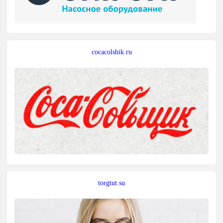
cocacolshik.ru
torgtut.su