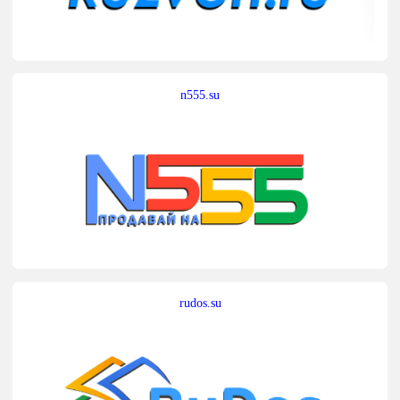
n555.su
rudos.su