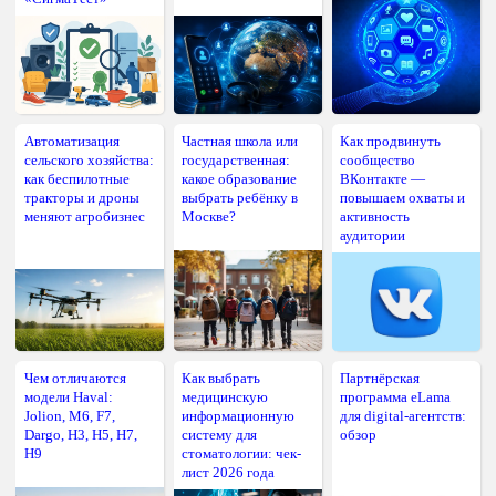
Автоматизация
Частная школа или
Как продвинуть
сельского хозяйства:
государственная:
сообщество
как беспилотные
какое образование
ВКонтакте —
тракторы и дроны
выбрать ребёнку в
повышаем охваты и
меняют агробизнес
Москве?
активность
аудитории
Чем отличаются
Как выбрать
Партнёрская
модели Haval:
медицинскую
программа eLama
Jolion, M6, F7,
информационную
для digital-агентств:
Dargo, H3, H5, H7,
систему для
обзор
H9
стоматологии: чек-
лист 2026 года