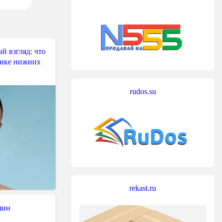
й взгляд: что
тике нижних
rudos.su
rekast.ru
чин