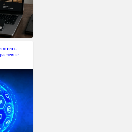
контент-
траслевые