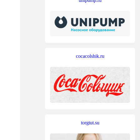
unipump.ru
cocacolshik.ru
torgtut.su