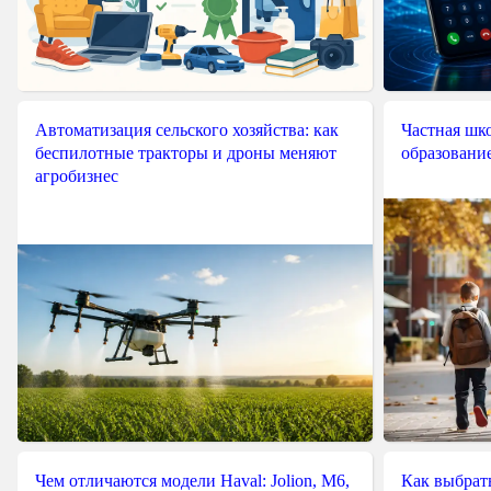
Автоматизация сельского хозяйства: как
Частная шко
беспилотные тракторы и дроны меняют
образовани
агробизнес
Чем отличаются модели Haval: Jolion, M6,
Как выбрат