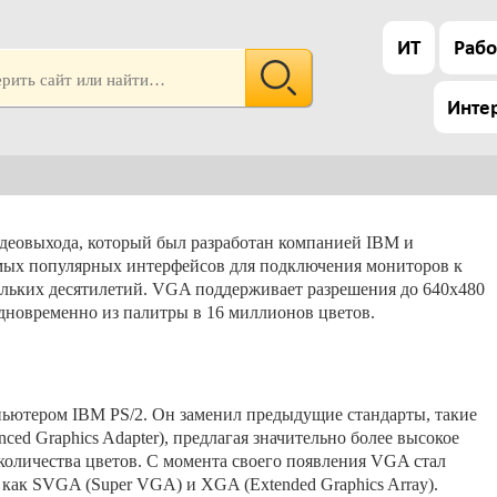
ИТ
Рабо
Инте
видеовыхода, который был разработан компанией IBM и
самых популярных интерфейсов для подключения мониторов к
ольких десятилетий. VGA поддерживает разрешения до 640x480
одновременно из палитры в 16 миллионов цветов.
пьютером IBM PS/2. Он заменил предыдущие стандарты, такие
nced Graphics Adapter), предлагая значительно более высокое
количества цветов. С момента своего появления VGA стал
 как SVGA (Super VGA) и XGA (Extended Graphics Array).