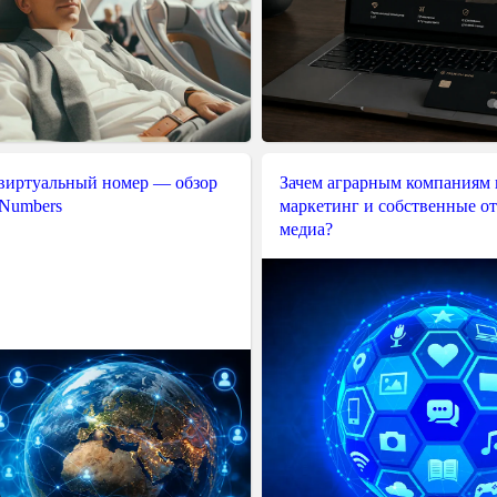
 виртуальный номер — обзор
Зачем аграрным компаниям 
 Numbers
маркетинг и собственные о
медиа?