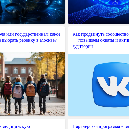
ла или государственная: какое
Как продвинуть сообщество
е выбрать ребёнку в Москве?
— повышаем охваты и акти
аудитории
ь медицинскую
Партнёрская программа eLama