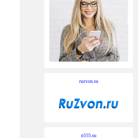
ruzvon.su
n555.su