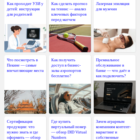
Как проходит УЗИ у
Как сделать прогноз
Лазерная эпиляция
детей: инструкция
на теннис — анализ
для мужчин
для родителей
ключевых факторов
перед матчем
Что посмотреть в
Как получить
Премиальное
Пекине — самые
доступ в бизнес-
обслуживание в
впечатляющие места
залы аэропортов
банке — что даёт и
бесплатно?
как подключить?
Сертификация
Где купить
Зачем аграрным
продукции: что
виртуальный номер
компаниям контент-
нужно знать и где
— обзор DID Virtual
маркетинг и
оформить — обзор
Numbers
собственные