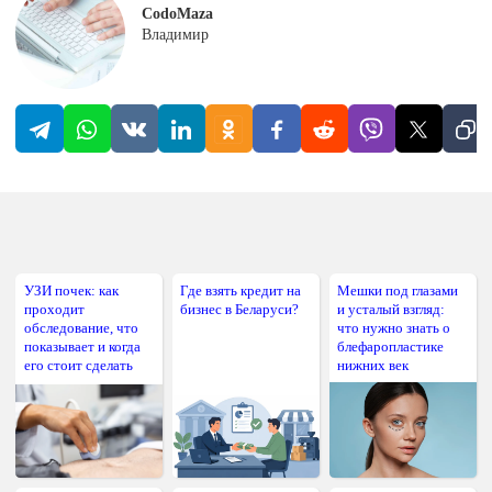
CodoMaza
Владимир
УЗИ почек: как
Где взять кредит на
Мешки под глазами
проходит
бизнес в Беларуси?
и усталый взгляд:
обследование, что
что нужно знать о
показывает и когда
блефаропластике
его стоит сделать
нижних век