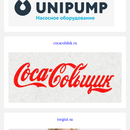
cocacolshik.ru
torgtut.su