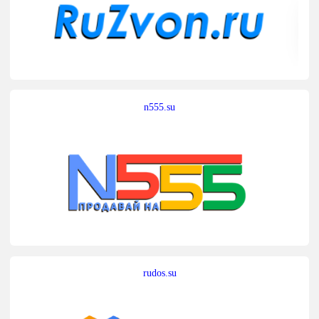
n555.su
rudos.su