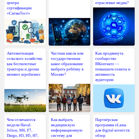
центра
отраслевые медиа?
сертификации
«СигмаТест»
Автоматизация
Частная школа или
Как продвинуть
сельского хозяйства:
государственная:
сообщество
как беспилотные
какое образование
ВКонтакте —
тракторы и дроны
выбрать ребёнку в
повышаем охваты и
меняют агробизнес
Москве?
активность
аудитории
Чем отличаются
Как выбрать
Партнёрская
модели Haval:
медицинскую
программа eLama
Jolion, M6, F7,
информационную
для digital-агентств:
Dargo, H3, H5, H7,
систему для
обзор