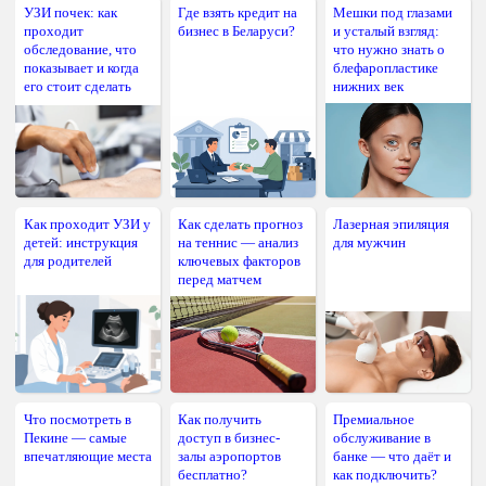
УЗИ почек: как
Где взять кредит на
Мешки под глазами
проходит
бизнес в Беларуси?
и усталый взгляд:
обследование, что
что нужно знать о
показывает и когда
блефаропластике
его стоит сделать
нижних век
Как проходит УЗИ у
Как сделать прогноз
Лазерная эпиляция
детей: инструкция
на теннис — анализ
для мужчин
для родителей
ключевых факторов
перед матчем
Что посмотреть в
Как получить
Премиальное
Пекине — самые
доступ в бизнес-
обслуживание в
впечатляющие места
залы аэропортов
банке — что даёт и
бесплатно?
как подключить?