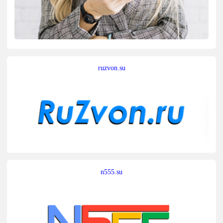
ruzvon.su
n555.su