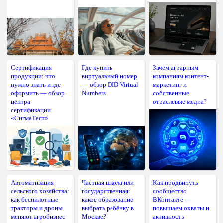
Сертификация
Где купить
Зачем аграрным
продукции: что
виртуальный номер
компаниям контент-
нужно знать и где
— обзор DID Virtual
маркетинг и
оформить — обзор
Numbers
собственные
центра
отраслевые медиа?
сертификации
«СигмаТест»
Автоматизация
Частная школа или
Как продвинуть
сельского хозяйства:
государственная:
сообщество
как беспилотные
какое образование
ВКонтакте —
тракторы и дроны
выбрать ребёнку в
повышаем охваты и
меняют агробизнес
Москве?
активность