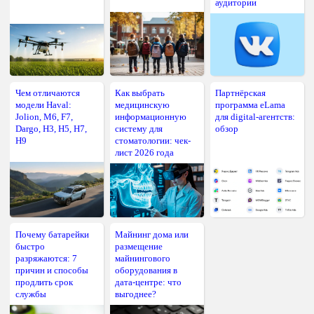
аудитории
Чем отличаются
Как выбрать
Партнёрская
модели Haval:
медицинскую
программа eLama
Jolion, M6, F7,
информационную
для digital-агентств:
Dargo, H3, H5, H7,
систему для
обзор
H9
стоматологии: чек-
лист 2026 года
Почему батарейки
Майнинг дома или
быстро
размещение
разряжаются: 7
майнингового
причин и способы
оборудования в
продлить срок
дата-центре: что
службы
выгоднее?