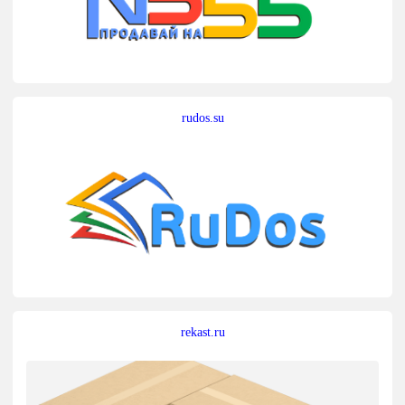
rudos.su
rekast.ru