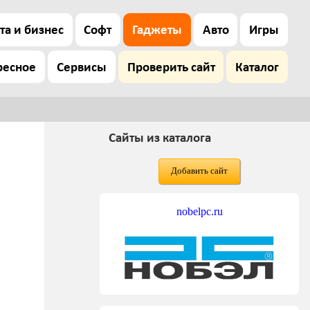
та и бизнес
Софт
Гаджеты
Авто
Игры
ресное
Сервисы
Проверить сайт
Каталог
Сайты из каталога
Добавить сайт
nobelpc.ru