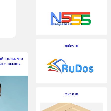
rudos.su
й взгляд: что
тике нижних
rekast.ru