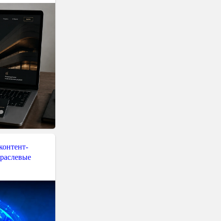
контент-
траслевые