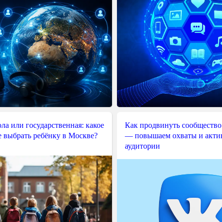
ла или государственная: какое
Как продвинуть сообщество
е выбрать ребёнку в Москве?
— повышаем охваты и акти
аудитории