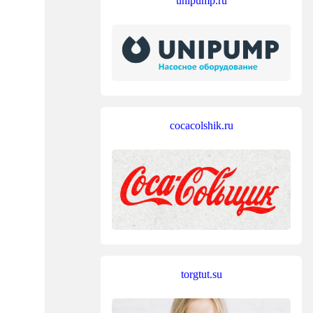
unipump.ru
cocacolshik.ru
torgtut.su