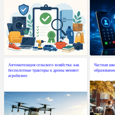
Автоматизация сельского хозяйства: как
Частная шко
беспилотные тракторы и дроны меняют
образовани
агробизнес