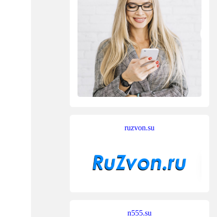
ruzvon.su
n555.su