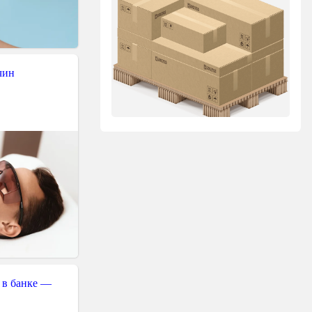
чин
 в банке —