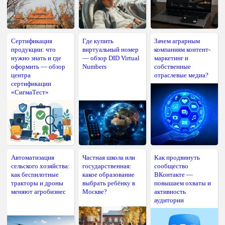
Сертификация
Где купить
Зачем аграрным
продукции: что
виртуальный номер
компаниям контент-
нужно знать и где
— обзор DID Virtual
маркетинг и
оформить — обзор
Numbers
собственные
центра
отраслевые медиа?
сертификации
«СигмаТест»
Автоматизация
Частная школа или
Как продвинуть
сельского хозяйства:
государственная:
сообщество
как беспилотные
какое образование
ВКонтакте —
тракторы и дроны
выбрать ребёнку в
повышаем охваты и
меняют агробизнес
Москве?
активность
аудитории