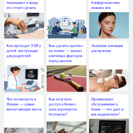
показывает и когда
блефаропластике
его стоит сделать
нижних век
Как проходит УЗИ у
Как сделать прогноз
Лазерная эпиляция
детей: инструкция
на теннис — анализ
для мужчин
для родителей
ключевых факторов
перед матчем
Что посмотреть в
Как получить
Премиальное
Пекине — самые
доступ в бизнес-
обслуживание в
впечатляющие места
залы аэропортов
банке — что даёт и
бесплатно?
как подключить?