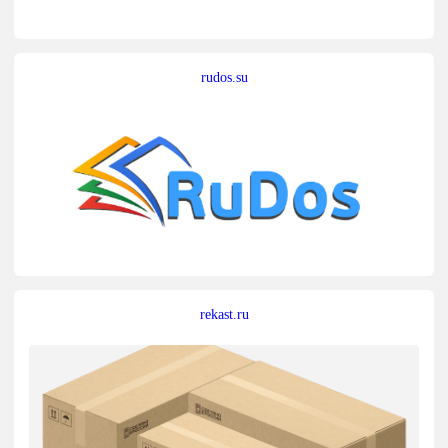
rudos.su
rekast.ru