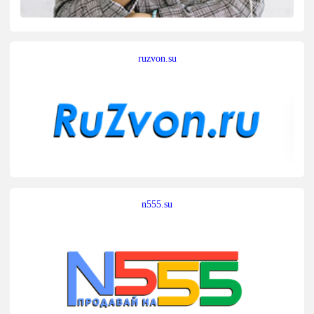
ruzvon.su
n555.su