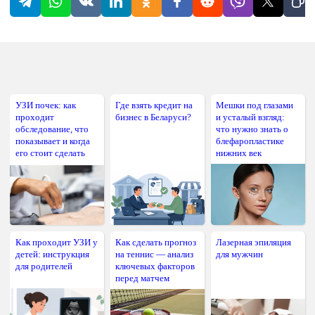
УЗИ почек: как
Где взять кредит на
Мешки под глазами
проходит
бизнес в Беларуси?
и усталый взгляд:
обследование, что
что нужно знать о
показывает и когда
блефаропластике
его стоит сделать
нижних век
Как проходит УЗИ у
Как сделать прогноз
Лазерная эпиляция
детей: инструкция
на теннис — анализ
для мужчин
для родителей
ключевых факторов
перед матчем