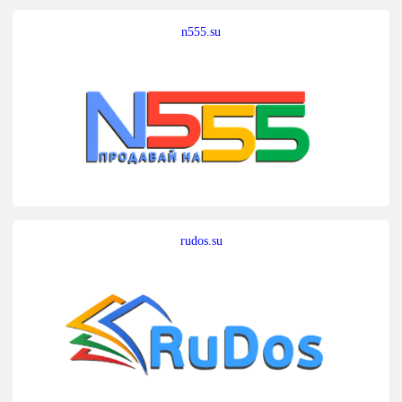
n555.su
rudos.su