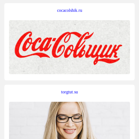
cocacolshik.ru
torgtut.su