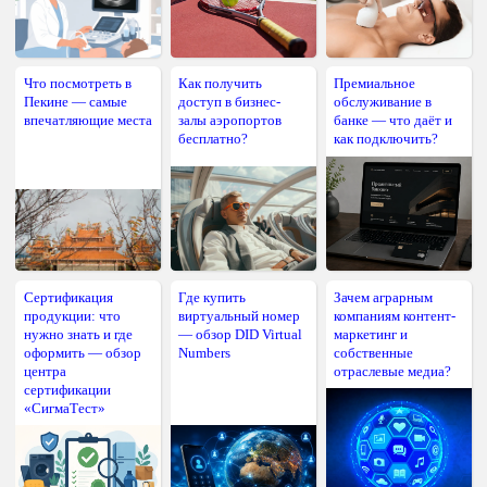
Что посмотреть в
Как получить
Премиальное
Пекине — самые
доступ в бизнес-
обслуживание в
впечатляющие места
залы аэропортов
банке — что даёт и
бесплатно?
как подключить?
Сертификация
Где купить
Зачем аграрным
продукции: что
виртуальный номер
компаниям контент-
нужно знать и где
— обзор DID Virtual
маркетинг и
оформить — обзор
Numbers
собственные
центра
отраслевые медиа?
сертификации
«СигмаТест»