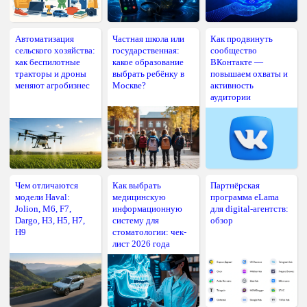
Автоматизация
Частная школа или
Как продвинуть
сельского хозяйства:
государственная:
сообщество
как беспилотные
какое образование
ВКонтакте —
тракторы и дроны
выбрать ребёнку в
повышаем охваты и
меняют агробизнес
Москве?
активность
аудитории
Чем отличаются
Как выбрать
Партнёрская
модели Haval:
медицинскую
программа eLama
Jolion, M6, F7,
информационную
для digital-агентств:
Dargo, H3, H5, H7,
систему для
обзор
H9
стоматологии: чек-
лист 2026 года