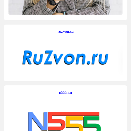
ruzvon.su
n555.su