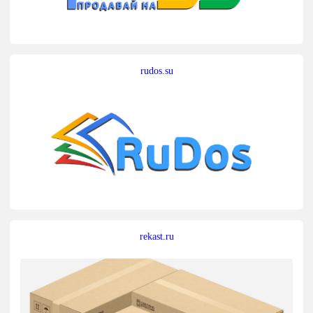
rudos.su
rekast.ru