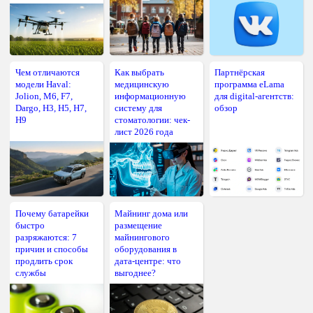
Чем отличаются
Как выбрать
Партнёрская
модели Haval:
медицинскую
программа eLama
Jolion, M6, F7,
информационную
для digital-агентств:
Dargo, H3, H5, H7,
систему для
обзор
H9
стоматологии: чек-
лист 2026 года
Почему батарейки
Майнинг дома или
быстро
размещение
разряжаются: 7
майнингового
причин и способы
оборудования в
продлить срок
дата-центре: что
службы
выгоднее?