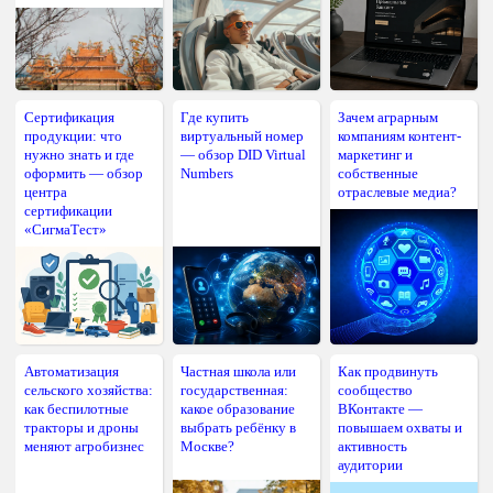
Сертификация
Где купить
Зачем аграрным
продукции: что
виртуальный номер
компаниям контент-
нужно знать и где
— обзор DID Virtual
маркетинг и
оформить — обзор
Numbers
собственные
центра
отраслевые медиа?
сертификации
«СигмаТест»
Автоматизация
Частная школа или
Как продвинуть
сельского хозяйства:
государственная:
сообщество
как беспилотные
какое образование
ВКонтакте —
тракторы и дроны
выбрать ребёнку в
повышаем охваты и
меняют агробизнес
Москве?
активность
аудитории