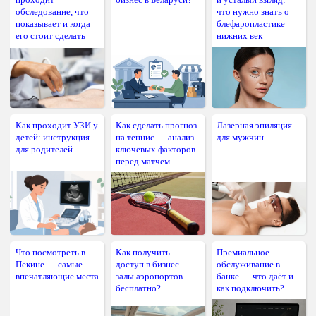
обследование, что
что нужно знать о
показывает и когда
блефаропластике
его стоит сделать
нижних век
Как проходит УЗИ у
Как сделать прогноз
Лазерная эпиляция
детей: инструкция
на теннис — анализ
для мужчин
для родителей
ключевых факторов
перед матчем
Что посмотреть в
Как получить
Премиальное
Пекине — самые
доступ в бизнес-
обслуживание в
впечатляющие места
залы аэропортов
банке — что даёт и
бесплатно?
как подключить?