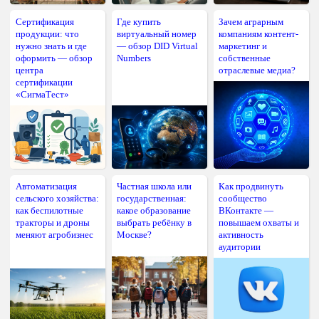
Сертификация
Где купить
Зачем аграрным
продукции: что
виртуальный номер
компаниям контент-
нужно знать и где
— обзор DID Virtual
маркетинг и
оформить — обзор
Numbers
собственные
центра
отраслевые медиа?
сертификации
«СигмаТест»
Автоматизация
Частная школа или
Как продвинуть
сельского хозяйства:
государственная:
сообщество
как беспилотные
какое образование
ВКонтакте —
тракторы и дроны
выбрать ребёнку в
повышаем охваты и
меняют агробизнес
Москве?
активность
аудитории