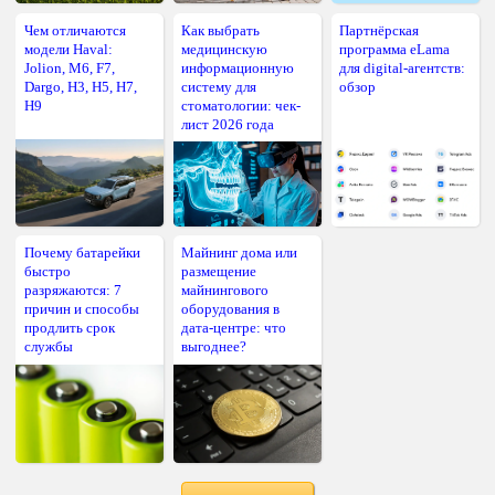
Чем отличаются
Как выбрать
Партнёрская
модели Haval:
медицинскую
программа eLama
Jolion, M6, F7,
информационную
для digital-агентств:
Dargo, H3, H5, H7,
систему для
обзор
H9
стоматологии: чек-
лист 2026 года
Почему батарейки
Майнинг дома или
быстро
размещение
разряжаются: 7
майнингового
причин и способы
оборудования в
продлить срок
дата-центре: что
службы
выгоднее?