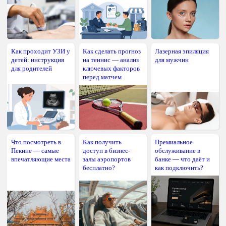
Как проходит УЗИ у
Как сделать прогноз
Лазерная эпиляция
детей: инструкция
на теннис — анализ
для мужчин
для родителей
ключевых факторов
перед матчем
Что посмотреть в
Как получить
Премиальное
Пекине — самые
доступ в бизнес-
обслуживание в
впечатляющие места
залы аэропортов
банке — что даёт и
бесплатно?
как подключить?