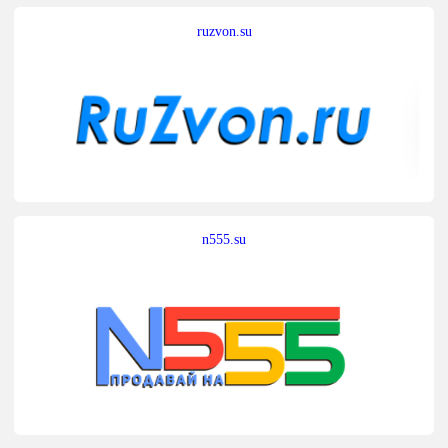
ruzvon.su
n555.su