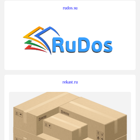
rudos.su
rekast.ru