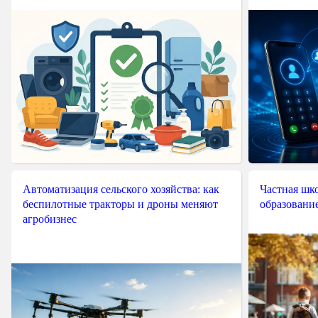
Автоматизация сельского хозяйства: как
Частная шко
беспилотные тракторы и дроны меняют
образовани
агробизнес