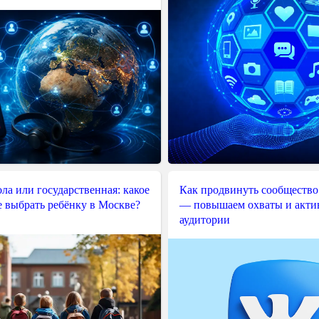
ла или государственная: какое
Как продвинуть сообщество
е выбрать ребёнку в Москве?
— повышаем охваты и акти
аудитории