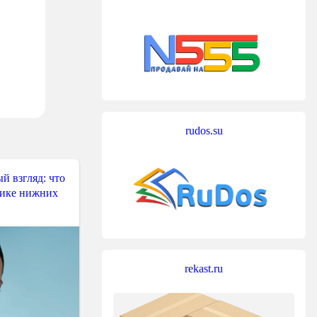
rudos.su
й взгляд: что
тике нижних
rekast.ru