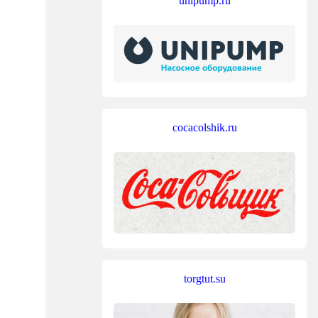
unipump.ru
cocacolshik.ru
torgtut.su