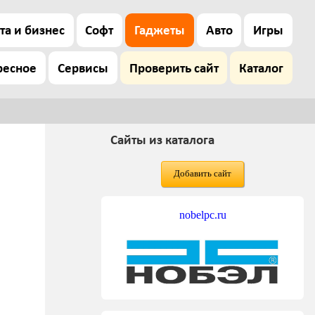
та и бизнес
Софт
Гаджеты
Авто
Игры
ресное
Сервисы
Проверить сайт
Каталог
Сайты из каталога
Добавить сайт
nobelpc.ru