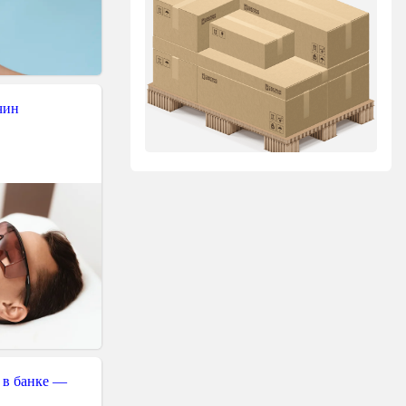
чин
 в банке —