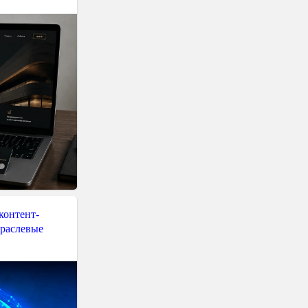
контент-
траслевые