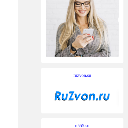
ruzvon.su
n555.su