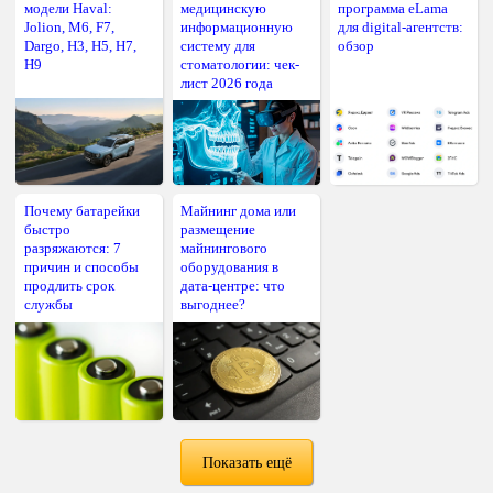
модели Haval:
медицинскую
программа eLama
Jolion, M6, F7,
информационную
для digital-агентств:
Dargo, H3, H5, H7,
систему для
обзор
H9
стоматологии: чек-
лист 2026 года
Почему батарейки
Майнинг дома или
быстро
размещение
разряжаются: 7
майнингового
причин и способы
оборудования в
продлить срок
дата-центре: что
службы
выгоднее?
Показать ещё