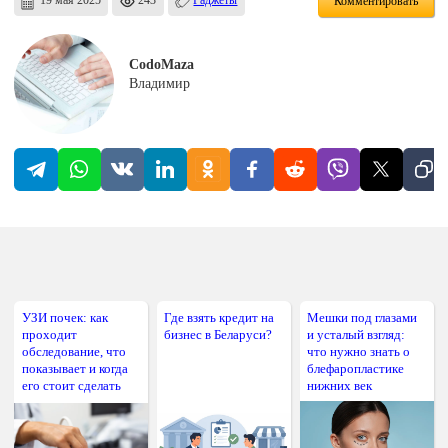
19 мая 2025
243
Гаджеты
Комментировать
CodoMaza
Владимир
УЗИ почек: как
Где взять кредит на
Мешки под глазами
проходит
бизнес в Беларуси?
и усталый взгляд:
обследование, что
что нужно знать о
показывает и когда
блефаропластике
его стоит сделать
нижних век