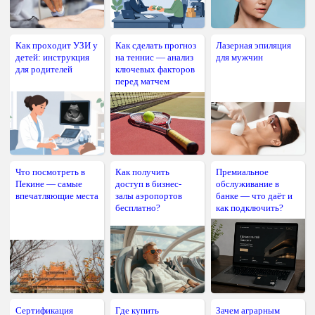
Как проходит УЗИ у
Как сделать прогноз
Лазерная эпиляция
детей: инструкция
на теннис — анализ
для мужчин
для родителей
ключевых факторов
перед матчем
Что посмотреть в
Как получить
Премиальное
Пекине — самые
доступ в бизнес-
обслуживание в
впечатляющие места
залы аэропортов
банке — что даёт и
бесплатно?
как подключить?
Сертификация
Где купить
Зачем аграрным