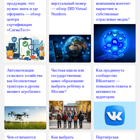
продукции: что
виртуальный номер
компаниям контент-
нужно знать и где
— обзор DID Virtual
маркетинг и
оформить — обзор
Numbers
собственные
центра
отраслевые медиа?
сертификации
«СигмаТест»
Автоматизация
Частная школа или
Как продвинуть
сельского хозяйства:
государственная:
сообщество
как беспилотные
какое образование
ВКонтакте —
тракторы и дроны
выбрать ребёнку в
повышаем охваты и
меняют агробизнес
Москве?
активность
аудитории
Чем отличаются
Как выбрать
Партнёрская