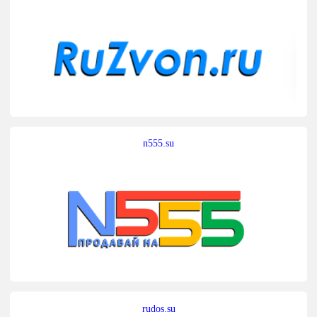
n555.su
rudos.su