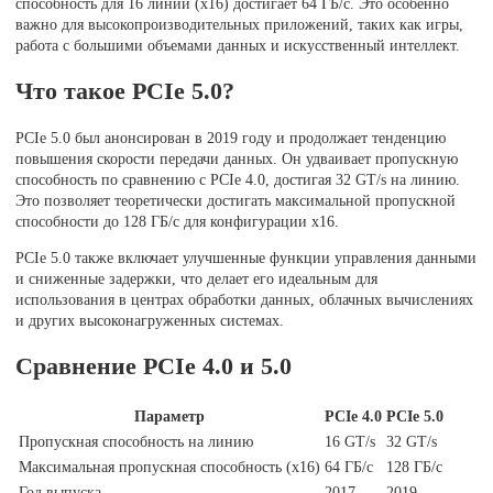
способность для 16 линий (x16) достигает 64 ГБ/с. Это особенно
важно для высокопроизводительных приложений, таких как игры,
работа с большими объемами данных и искусственный интеллект.
Что такое PCIe 5.0?
PCIe 5.0 был анонсирован в 2019 году и продолжает тенденцию
повышения скорости передачи данных. Он удваивает пропускную
способность по сравнению с PCIe 4.0, достигая 32 GT/s на линию.
Это позволяет теоретически достигать максимальной пропускной
способности до 128 ГБ/с для конфигурации x16.
PCIe 5.0 также включает улучшенные функции управления данными
и сниженные задержки, что делает его идеальным для
использования в центрах обработки данных, облачных вычислениях
и других высоконагруженных системах.
Сравнение PCIe 4.0 и 5.0
Параметр
PCIe 4.0
PCIe 5.0
Пропускная способность на линию
16 GT/s
32 GT/s
Максимальная пропускная способность (x16)
64 ГБ/с
128 ГБ/с
Год выпуска
2017
2019