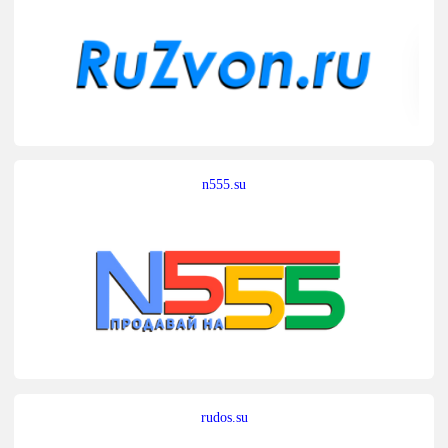
n555.su
rudos.su