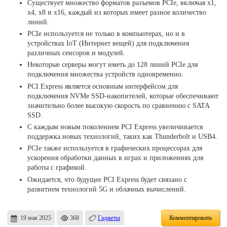
Существует множество форматов разъемов PCIe, включая x1,
x4, x8 и x16, каждый из которых имеет разное количество
линий.
PCIe используется не только в компьютерах, но и в
устройствах IoT (Интернет вещей) для подключения
различных сенсоров и модулей.
Некоторые серверы могут иметь до 128 линий PCIe для
подключения множества устройств одновременно.
PCI Express является основным интерфейсом для
подключения NVMe SSD-накопителей, которые обеспечивают
значительно более высокую скорость по сравнению с SATA
SSD.
С каждым новым поколением PCI Express увеличивается
поддержка новых технологий, таких как Thunderbolt и USB4.
PCIe также используется в графических процессорах для
ускорения обработки данных в играх и приложениях для
работы с графикой.
Ожидается, что будущее PCI Express будет связано с
развитием технологий 5G и облачных вычислений.
19 мая 2025
368
Гаджеты
Комментировать