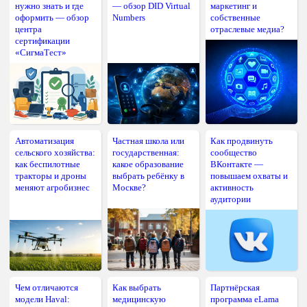
нужно знать и где
— обзор DID Virtual
маркетинг и
оформить — обзор
Numbers
собственные
центра
отраслевые медиа?
сертификации
«СигмаТест»
Автоматизация
Частная школа или
Как продвинуть
сельского хозяйства:
государственная:
сообщество
как беспилотные
какое образование
ВКонтакте —
тракторы и дроны
выбрать ребёнку в
повышаем охваты и
меняют агробизнес
Москве?
активность
аудитории
Чем отличаются
Как выбрать
Партнёрская
модели Haval:
медицинскую
программа eLama