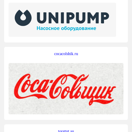
cocacolshik.ru
torgtut.su