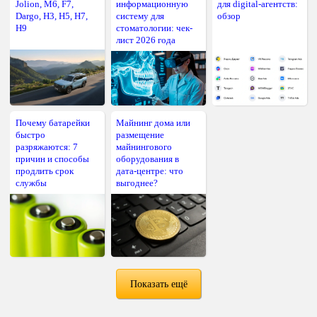
Jolion, M6, F7,
информационную
для digital-агентств:
Dargo, H3, H5, H7,
систему для
обзор
H9
стоматологии: чек-
лист 2026 года
Почему батарейки
Майнинг дома или
быстро
размещение
разряжаются: 7
майнингового
причин и способы
оборудования в
продлить срок
дата-центре: что
службы
выгоднее?
Показать ещё