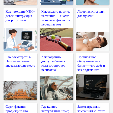
Как проходит УЗИ у
Как сделать прогноз
Лазерная эпиляция
детей: инструкция
на теннис — анализ
для мужчин
для родителей
ключевых факторов
перед матчем
Что посмотреть в
Как получить
Премиальное
Пекине — самые
доступ в бизнес-
обслуживание в
впечатляющие места
залы аэропортов
банке — что даёт и
бесплатно?
как подключить?
Сертификация
Где купить
Зачем аграрным
продукции: что
виртуальный номер
компаниям контент-