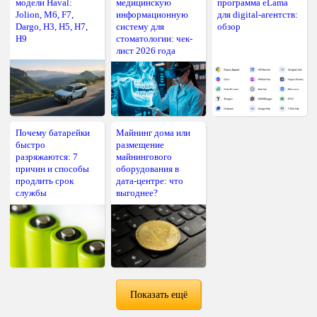
модели Haval:
медицинскую
программа eLama
Jolion, M6, F7,
информационную
для digital-агентств:
Dargo, H3, H5, H7,
систему для
обзор
H9
стоматологии: чек-
лист 2026 года
Почему батарейки
Майнинг дома или
быстро
размещение
разряжаются: 7
майнингового
причин и способы
оборудования в
продлить срок
дата-центре: что
службы
выгоднее?
Показать ещё