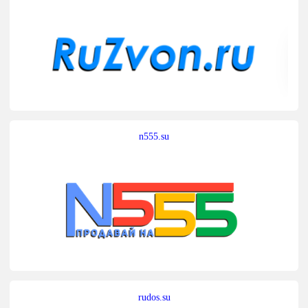
n555.su
rudos.su