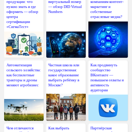
продукции: что
виртуальный номер
компаниям контент-
нужно знать и где
— обзор DID Virtual
маркетинг и
оформить — обзор
Numbers
собственные
центра
отраслевые медиа?
сертификации
«СигмаТест»
Автоматизация
Частная школа или
Как продвинуть
сельского хозяйства:
государственная:
сообщество
как беспилотные
какое образование
ВКонтакте —
тракторы и дроны
выбрать ребёнку в
повышаем охваты и
меняют агробизнес
Москве?
активность
аудитории
Чем отличаются
Как выбрать
Партнёрская