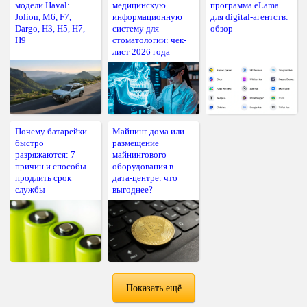
модели Haval:
медицинскую
программа eLama
Jolion, M6, F7,
информационную
для digital-агентств:
Dargo, H3, H5, H7,
систему для
обзор
H9
стоматологии: чек-
лист 2026 года
Почему батарейки
Майнинг дома или
быстро
размещение
разряжаются: 7
майнингового
причин и способы
оборудования в
продлить срок
дата-центре: что
службы
выгоднее?
Показать ещё