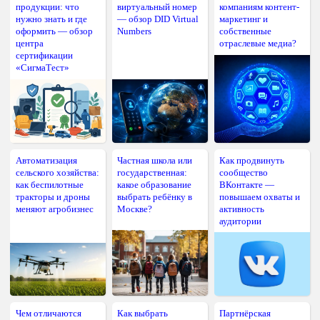
продукции: что
виртуальный номер
компаниям контент-
нужно знать и где
— обзор DID Virtual
маркетинг и
оформить — обзор
Numbers
собственные
центра
отраслевые медиа?
сертификации
«СигмаТест»
Автоматизация
Частная школа или
Как продвинуть
сельского хозяйства:
государственная:
сообщество
как беспилотные
какое образование
ВКонтакте —
тракторы и дроны
выбрать ребёнку в
повышаем охваты и
меняют агробизнес
Москве?
активность
аудитории
Чем отличаются
Как выбрать
Партнёрская