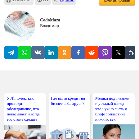
19 мая 2025
271
Гаджеты
Комментировать
CodoMaza
Владимир
УЗИ почек: как
Где взять кредит на
Мешки под глазами
проходит
бизнес в Беларуси?
и усталый взгляд:
обследование, что
что нужно знать о
показывает и когда
блефаропластике
его стоит сделать
нижних век