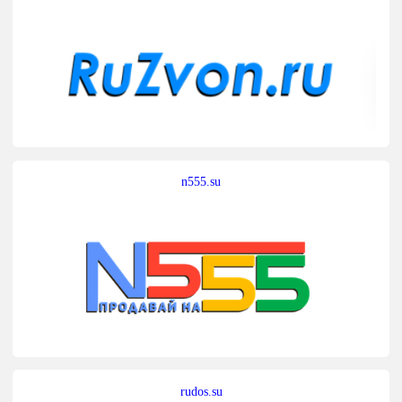
n555.su
rudos.su