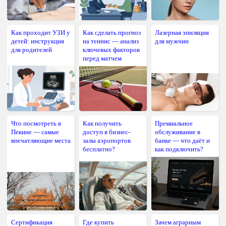
Как проходит УЗИ у
Как сделать прогноз
Лазерная эпиляция
детей: инструкция
на теннис — анализ
для мужчин
для родителей
ключевых факторов
перед матчем
Что посмотреть в
Как получить
Премиальное
Пекине — самые
доступ в бизнес-
обслуживание в
впечатляющие места
залы аэропортов
банке — что даёт и
бесплатно?
как подключить?
Сертификация
Где купить
Зачем аграрным