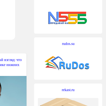
rudos.su
й взгляд: что
тике нижних
rekast.ru