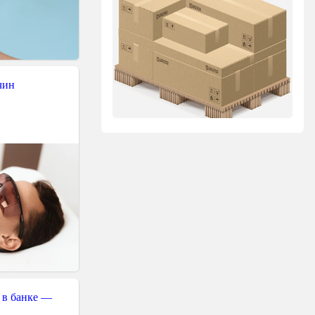
чин
 в банке —