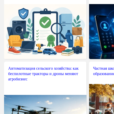
Автоматизация сельского хозяйства: как
Частная шко
беспилотные тракторы и дроны меняют
образовани
агробизнес