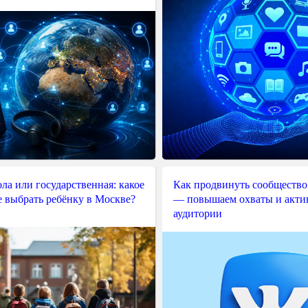
ла или государственная: какое
Как продвинуть сообщество
е выбрать ребёнку в Москве?
— повышаем охваты и акти
аудитории