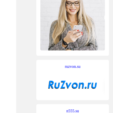
ruzvon.su
n555.su