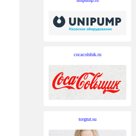
unipump.ru
cocacolshik.ru
torgtut.su