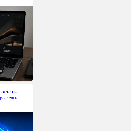
контент-
траслевые