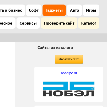
та и бизнес
Софт
Гаджеты
Авто
Игры
ресное
Сервисы
Проверить сайт
Каталог
Сайты из каталога
Добавить сайт
nobelpc.ru