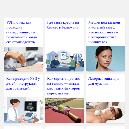
УЗИ почек: как
Где взять кредит на
Мешки под глазами
проходит
бизнес в Беларуси?
и усталый взгляд:
обследование, что
что нужно знать о
показывает и когда
блефаропластике
его стоит сделать
нижних век
Как проходит УЗИ у
Как сделать прогноз
Лазерная эпиляция
детей: инструкция
на теннис — анализ
для мужчин
для родителей
ключевых факторов
перед матчем