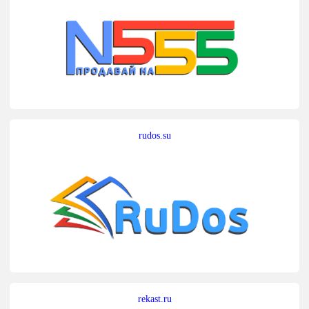
rudos.su
rekast.ru