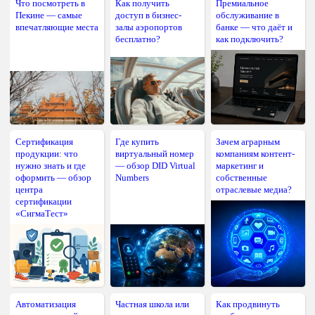
Что посмотреть в
Как получить
Премиальное
Пекине — самые
доступ в бизнес-
обслуживание в
впечатляющие места
залы аэропортов
банке — что даёт и
бесплатно?
как подключить?
Сертификация
Где купить
Зачем аграрным
продукции: что
виртуальный номер
компаниям контент-
нужно знать и где
— обзор DID Virtual
маркетинг и
оформить — обзор
Numbers
собственные
центра
отраслевые медиа?
сертификации
«СигмаТест»
Автоматизация
Частная школа или
Как продвинуть