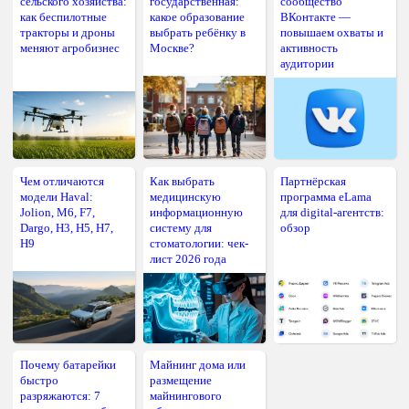
сельского хозяйства:
государственная:
сообщество
как беспилотные
какое образование
ВКонтакте —
тракторы и дроны
выбрать ребёнку в
повышаем охваты и
меняют агробизнес
Москве?
активность
аудитории
Чем отличаются
Как выбрать
Партнёрская
модели Haval:
медицинскую
программа eLama
Jolion, M6, F7,
информационную
для digital-агентств:
Dargo, H3, H5, H7,
систему для
обзор
H9
стоматологии: чек-
лист 2026 года
Почему батарейки
Майнинг дома или
быстро
размещение
разряжаются: 7
майнингового