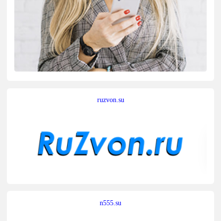
ruzvon.su
n555.su