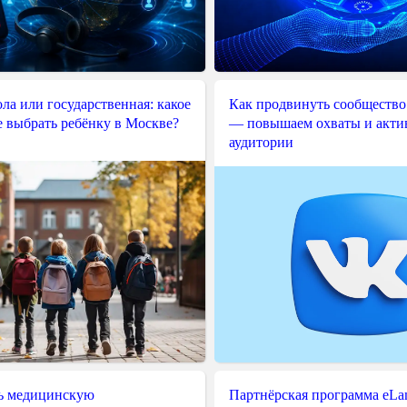
ла или государственная: какое
Как продвинуть сообщество
е выбрать ребёнку в Москве?
— повышаем охваты и акти
аудитории
ь медицинскую
Партнёрская программа eLama