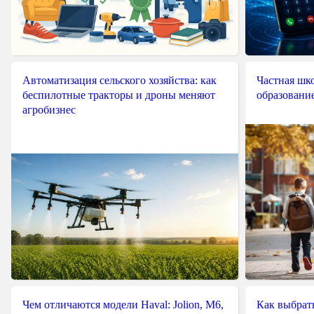
Автоматизация сельского хозяйства: как
Частная шко
беспилотные тракторы и дроны меняют
образовани
агробизнес
Чем отличаются модели Haval: Jolion, M6,
Как выбрат