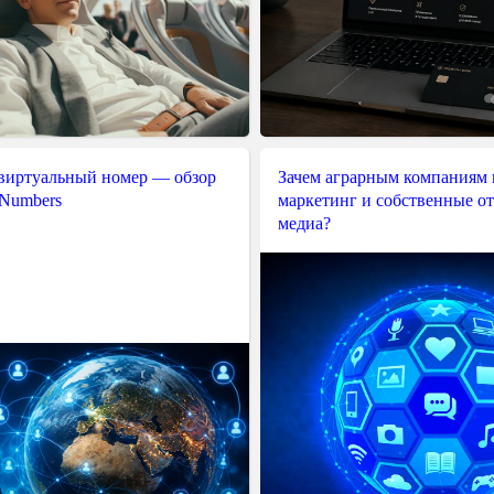
 виртуальный номер — обзор
Зачем аграрным компаниям 
 Numbers
маркетинг и собственные о
медиа?