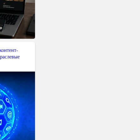
контент-
траслевые