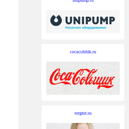
unipump.ru
cocacolshik.ru
torgtut.su