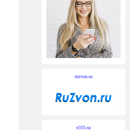
ruzvon.su
n555.su