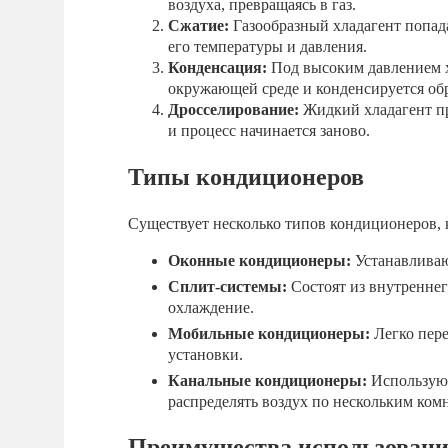
воздуха, превращаясь в газ.
Сжатие:
Газообразный хладагент попада
его температуры и давления.
Конденсация:
Под высоким давлением хл
окружающей среде и конденсируется обр
Дросселирование:
Жидкий хладагент про
и процесс начинается заново.
Типы кондиционеров
Существует несколько типов кондиционеров, 
Оконные кондиционеры:
Устанавливаю
Сплит-системы:
Состоят из внутреннег
охлаждение.
Мобильные кондиционеры:
Легко пере
установки.
Канальные кондиционеры:
Используют
распределять воздух по нескольким ком
Преимущества использовани