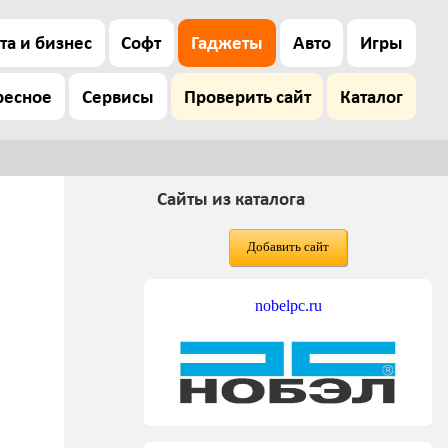
та и бизнес
Софт
Гаджеты
Авто
Игры
ресное
Сервисы
Проверить сайт
Каталог
Сайты из каталога
Добавить сайт
nobelpc.ru