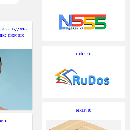
й взгляд: что
тике нижних
rudos.su
rekast.ru
чин