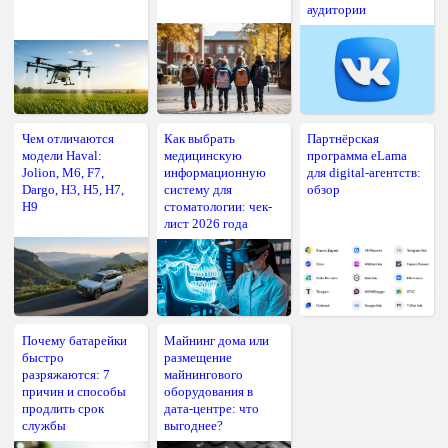
аудитории
Чем отличаются
Как выбрать
Партнёрская
модели Haval:
медицинскую
программа eLama
Jolion, M6, F7,
информационную
для digital-агентств:
Dargo, H3, H5, H7,
систему для
обзор
H9
стоматологии: чек-
лист 2026 года
Почему батарейки
Майнинг дома или
быстро
размещение
разряжаются: 7
майнингового
причин и способы
оборудования в
продлить срок
дата-центре: что
службы
выгоднее?