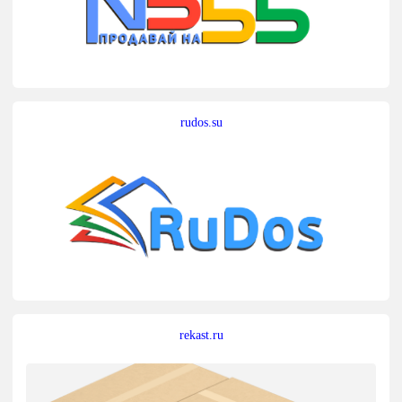
rudos.su
rekast.ru