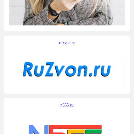
ruzvon.su
n555.su