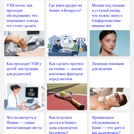
УЗИ почек: как
Где взять кредит на
Мешки под глазами
проходит
бизнес в Беларуси?
и усталый взгляд:
обследование, что
что нужно знать о
показывает и когда
блефаропластике
его стоит сделать
нижних век
Как проходит УЗИ у
Как сделать прогноз
Лазерная эпиляция
детей: инструкция
на теннис — анализ
для мужчин
для родителей
ключевых факторов
перед матчем
Что посмотреть в
Как получить
Премиальное
Пекине — самые
доступ в бизнес-
обслуживание в
впечатляющие места
залы аэропортов
банке — что даёт и
бесплатно?
как подключить?