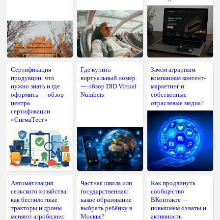
Сертификация
Где купить
Зачем аграрным
продукции: что
виртуальный номер
компаниям контент-
нужно знать и где
— обзор DID Virtual
маркетинг и
оформить — обзор
Numbers
собственные
центра
отраслевые медиа?
сертификации
«СигмаТест»
Автоматизация
Частная школа или
Как продвинуть
сельского хозяйства:
государственная:
сообщество
как беспилотные
какое образование
ВКонтакте —
тракторы и дроны
выбрать ребёнку в
повышаем охваты и
меняют агробизнес
Москве?
активность