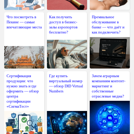
Что посмотреть в
Как получить
Премиальное
Пекине — самые
доступ в бизнес-
обслуживание в
впечатляющие места
залы аэропортов
банке — что даёт и
бесплатно?
как подключить?
Сертификация
Где купить
Зачем аграрным
продукции: что
виртуальный номер
компаниям контент-
нужно знать и где
— обзор DID Virtual
маркетинг и
оформить — обзор
Numbers
собственные
центра
отраслевые медиа?
сертификации
«СигмаТест»