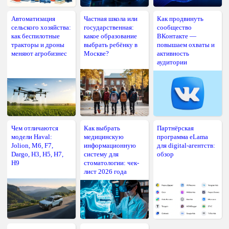
Автоматизация
Частная школа или
Как продвинуть
сельского хозяйства:
государственная:
сообщество
как беспилотные
какое образование
ВКонтакте —
тракторы и дроны
выбрать ребёнку в
повышаем охваты и
меняют агробизнес
Москве?
активность
аудитории
Чем отличаются
Как выбрать
Партнёрская
модели Haval:
медицинскую
программа eLama
Jolion, M6, F7,
информационную
для digital-агентств:
Dargo, H3, H5, H7,
систему для
обзор
H9
стоматологии: чек-
лист 2026 года