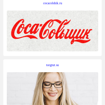
cocacolshik.ru
torgtut.su