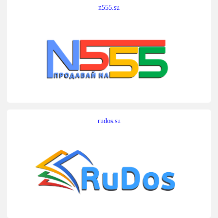
n555.su
rudos.su