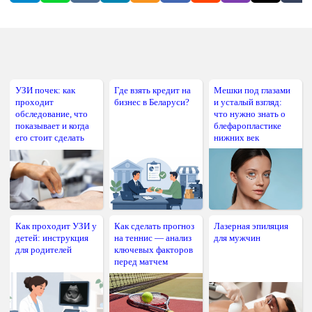
УЗИ почек: как
Где взять кредит на
Мешки под глазами
проходит
бизнес в Беларуси?
и усталый взгляд:
обследование, что
что нужно знать о
показывает и когда
блефаропластике
его стоит сделать
нижних век
Как проходит УЗИ у
Как сделать прогноз
Лазерная эпиляция
детей: инструкция
на теннис — анализ
для мужчин
для родителей
ключевых факторов
перед матчем