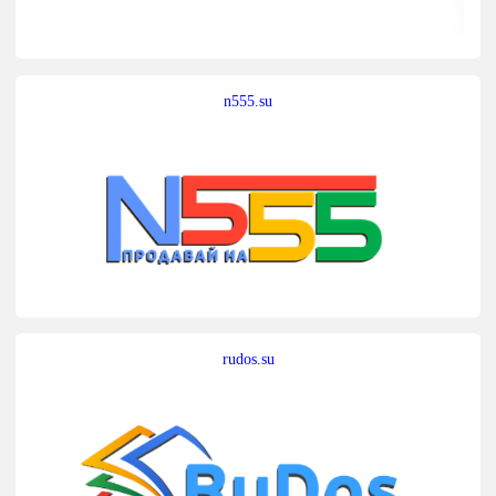
n555.su
rudos.su