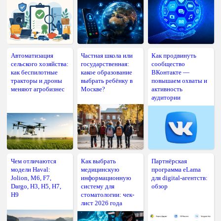
Автоматизация
Частная школа или
Как продвинуть
сельского хозяйства:
государственная:
сообщество
как беспилотные
какое образование
ВКонтакте —
тракторы и дроны
выбрать ребёнку в
повышаем охваты и
меняют агробизнес
Москве?
активность
аудитории
Чем отличаются
Как выбрать
Партнёрская
модели Haval:
медицинскую
программа eLama
Jolion, M6, F7,
информационную
для digital-агентств:
Dargo, H3, H5, H7,
систему для
обзор
H9
стоматологии: чек-
лист 2026 года