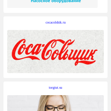
cocacolshik.ru
torgtut.su