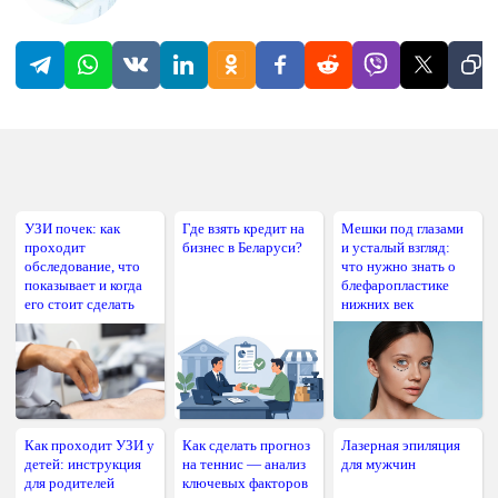
УЗИ почек: как
Где взять кредит на
Мешки под глазами
проходит
бизнес в Беларуси?
и усталый взгляд:
обследование, что
что нужно знать о
показывает и когда
блефаропластике
его стоит сделать
нижних век
Как проходит УЗИ у
Как сделать прогноз
Лазерная эпиляция
детей: инструкция
на теннис — анализ
для мужчин
для родителей
ключевых факторов