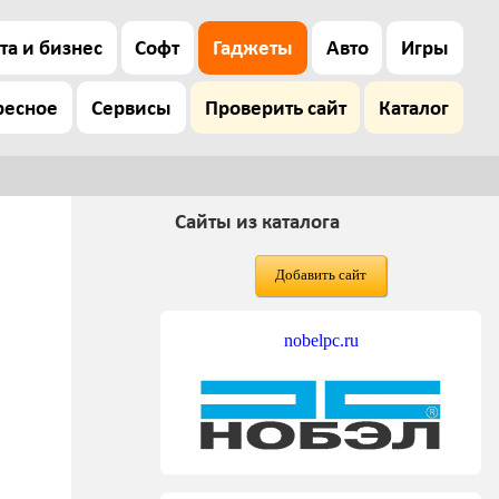
та и бизнес
Софт
Гаджеты
Авто
Игры
ресное
Сервисы
Проверить сайт
Каталог
Сайты из каталога
Добавить сайт
nobelpc.ru