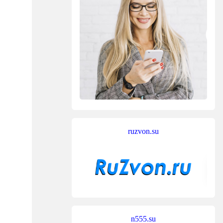
ruzvon.su
n555.su