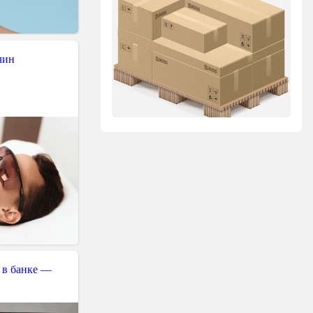
чин
 в банке —