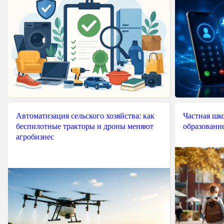
Автоматизация сельского хозяйства: как
Частная шко
беспилотные тракторы и дроны меняют
образовани
агробизнес