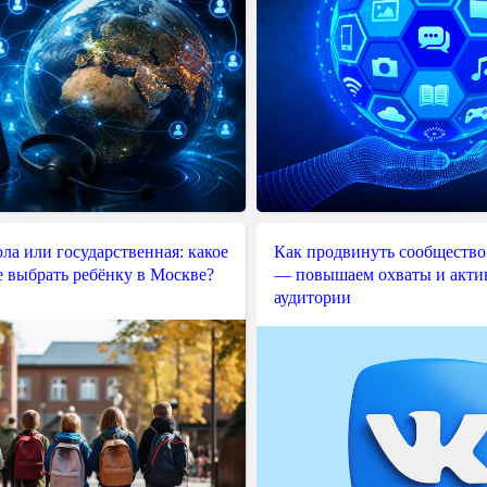
ла или государственная: какое
Как продвинуть сообщество
е выбрать ребёнку в Москве?
— повышаем охваты и акти
аудитории