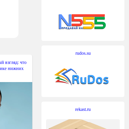
rudos.su
й взгляд: что
тике нижних
rekast.ru