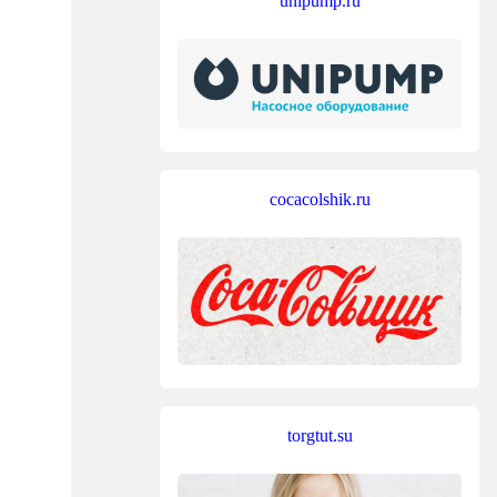
unipump.ru
cocacolshik.ru
torgtut.su