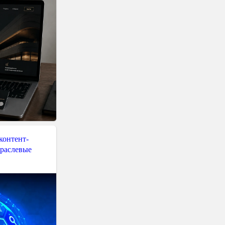
контент-
траслевые