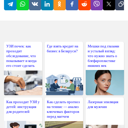
УЗИ почек: как
Где взять кредит на
Мешки под глазами
проходит
бизнес в Беларуси?
и усталый взгляд:
обследование, что
что нужно знать о
показывает и когда
блефаропластике
его стоит сделать
нижних век
Как проходит УЗИ у
Как сделать прогноз
Лазерная эпиляция
детей: инструкция
на теннис — анализ
для мужчин
для родителей
ключевых факторов
перед матчем