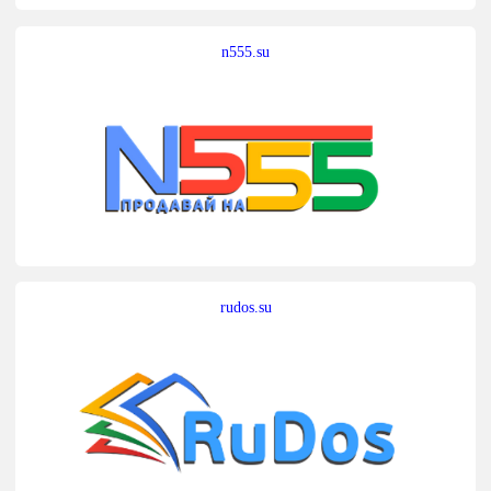
n555.su
rudos.su