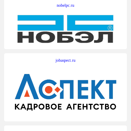
nobelpc.ru
jobaspect.ru