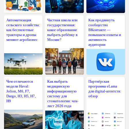
Автоматизация
Частная школа или
Как продвинуть
сельского хозяйства:
государственная:
сообщество
как беспилотные
какое образование
ВКонтакте —
тракторы и дроны
выбрать ребёнку в
повышаем охваты и
меняют агробизнес
Москве?
активность
аудитории
Чем отличаются
Как выбрать
Партнёрская
модели Haval:
медицинскую
программа eLama
Jolion, M6, F7,
информационную
для digital-агентств:
Dargo, H3, H5, H7,
систему для
обзор
H9
стоматологии: чек-
лист 2026 года