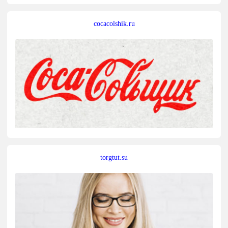
cocacolshik.ru
torgtut.su