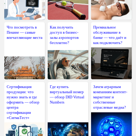
Что посмотреть в
Как получить
Премиальное
Пекине — самые
доступ в бизнес-
обслуживание в
впечатляющие места
залы аэропортов
банке — что даёт и
бесплатно?
как подключить?
Сертификация
Где купить
Зачем аграрным
продукции: что
виртуальный номер
компаниям контент-
нужно знать и где
— обзор DID Virtual
маркетинг и
оформить — обзор
Numbers
собственные
центра
отраслевые медиа?
сертификации
«СигмаТест»