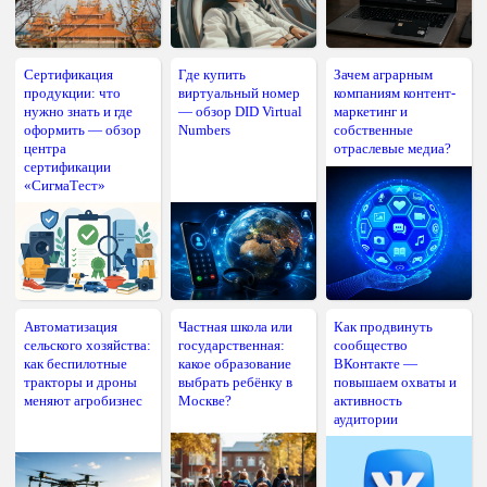
Сертификация
Где купить
Зачем аграрным
продукции: что
виртуальный номер
компаниям контент-
нужно знать и где
— обзор DID Virtual
маркетинг и
оформить — обзор
Numbers
собственные
центра
отраслевые медиа?
сертификации
«СигмаТест»
Автоматизация
Частная школа или
Как продвинуть
сельского хозяйства:
государственная:
сообщество
как беспилотные
какое образование
ВКонтакте —
тракторы и дроны
выбрать ребёнку в
повышаем охваты и
меняют агробизнес
Москве?
активность
аудитории