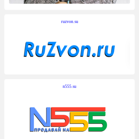
ruzvon.su
n555.su