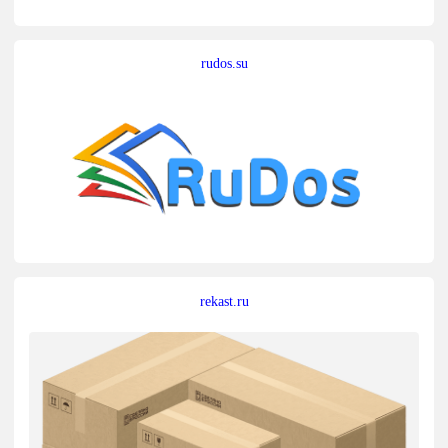
rudos.su
rekast.ru