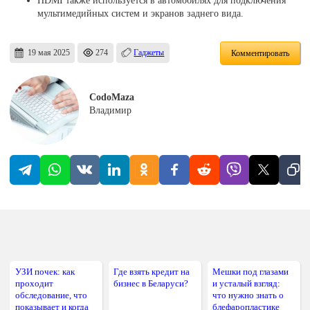
HDMI также используется в автомобилях для подключения
мультимедийных систем и экранов заднего вида.
19 мая 2025
274
Гаджеты
Комментировать
CodoMaza
Владимир
УЗИ почек: как
Где взять кредит на
Мешки под глазами
проходит
бизнес в Беларуси?
и усталый взгляд:
обследование, что
что нужно знать о
показывает и когда
блефаропластике