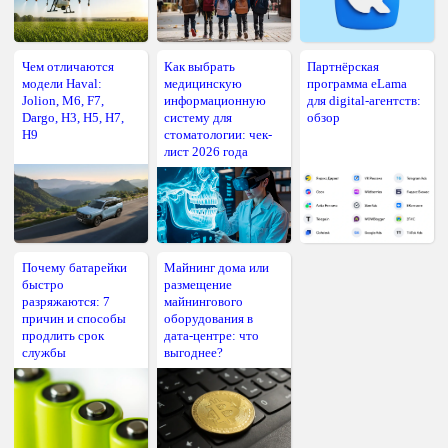
Чем отличаются
Как выбрать
Партнёрская
модели Haval:
медицинскую
программа eLama
Jolion, M6, F7,
информационную
для digital-агентств:
Dargo, H3, H5, H7,
систему для
обзор
H9
стоматологии: чек-
лист 2026 года
Почему батарейки
Майнинг дома или
быстро
размещение
разряжаются: 7
майнингового
причин и способы
оборудования в
продлить срок
дата-центре: что
службы
выгоднее?