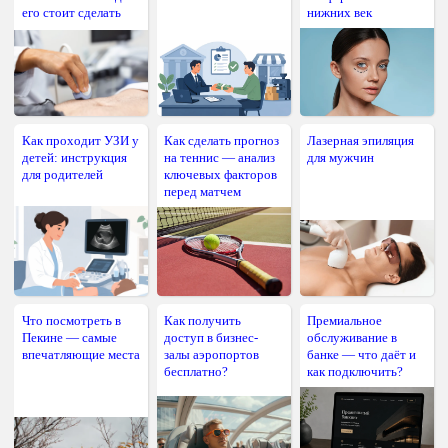
его стоит сделать
нижних век
Как проходит УЗИ у
Как сделать прогноз
Лазерная эпиляция
детей: инструкция
на теннис — анализ
для мужчин
для родителей
ключевых факторов
перед матчем
Что посмотреть в
Как получить
Премиальное
Пекине — самые
доступ в бизнес-
обслуживание в
впечатляющие места
залы аэропортов
банке — что даёт и
бесплатно?
как подключить?