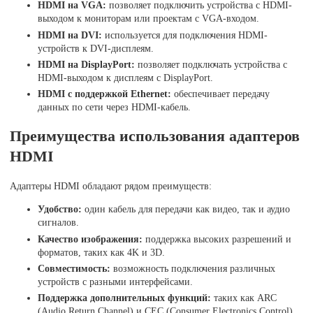
HDMI на VGA:
позволяет подключить устройства с HDMI-
выходом к мониторам или проектам с VGA-входом.
HDMI на DVI:
используется для подключения HDMI-
устройств к DVI-дисплеям.
HDMI на DisplayPort:
позволяет подключать устройства с
HDMI-выходом к дисплеям с DisplayPort.
HDMI с поддержкой Ethernet:
обеспечивает передачу
данных по сети через HDMI-кабель.
Преимущества использования адаптеров
HDMI
Адаптеры HDMI обладают рядом преимуществ:
Удобство:
один кабель для передачи как видео, так и аудио
сигналов.
Качество изображения:
поддержка высоких разрешений и
форматов, таких как 4K и 3D.
Совместимость:
возможность подключения различных
устройств с разными интерфейсами.
Поддержка дополнительных функций:
таких как ARC
(Audio Return Channel) и CEC (Consumer Electronics Control).