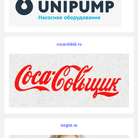
cocacolshik.ru
torgtut.su