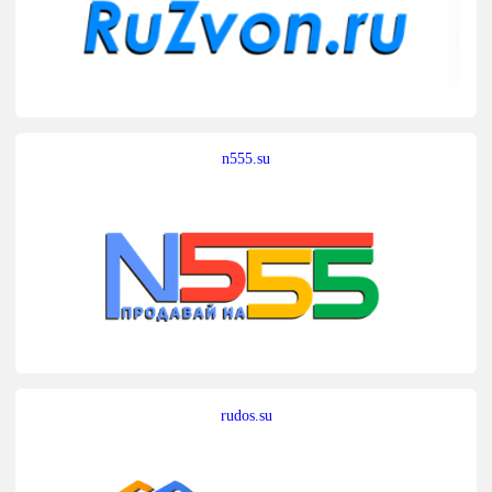
n555.su
rudos.su