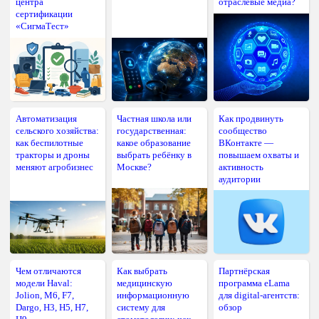
центра
отраслевые медиа?
сертификации
«СигмаТест»
Автоматизация
Частная школа или
Как продвинуть
сельского хозяйства:
государственная:
сообщество
как беспилотные
какое образование
ВКонтакте —
тракторы и дроны
выбрать ребёнку в
повышаем охваты и
меняют агробизнес
Москве?
активность
аудитории
Чем отличаются
Как выбрать
Партнёрская
модели Haval:
медицинскую
программа eLama
Jolion, M6, F7,
информационную
для digital-агентств:
Dargo, H3, H5, H7,
систему для
обзор