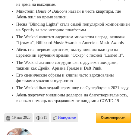
из дома на выходные.
Микстейп
House of Balloons
назван в честь квартиры, где
Абель жил во время записи.
Песня "Blinding Lights" стала самой популярной композицией
на Spotify за всю историю платформы.
The Weeknd является лауреатом множества наград, включая
"Грэмми", Billboard Music Awards и American Music Awards.
Абель стал первым артистом, выступившим вживую на
церемонии вручения премии "Оскар" с песней "Earned It".
The Weeknd активно сотрудничает с другими звездами,
такими как Дрейк, Ариана Гранде и Daft Punk.
Его сценические образы и клипы часто вдохновлены
фильмами ужасов и нуар-кино.
The Weeknd был хедлайнером шоу на Супербоуле в 2021 году.
Абель жертвует миллионы долларов на благотворительность,
включая помощь пострадавшим от пандемии COVID-19.
19 мая 2025
311
Интересное
Комментировать