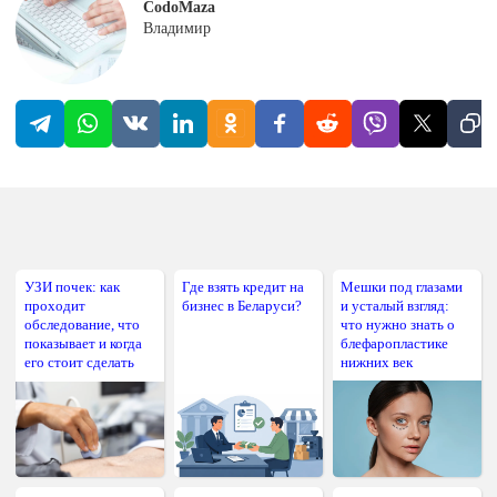
CodoMaza
Владимир
УЗИ почек: как
Где взять кредит на
Мешки под глазами
проходит
бизнес в Беларуси?
и усталый взгляд:
обследование, что
что нужно знать о
показывает и когда
блефаропластике
его стоит сделать
нижних век