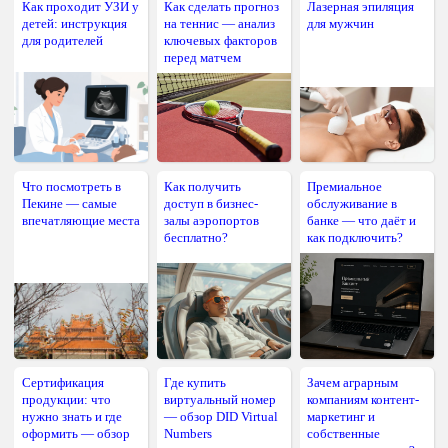
Как проходит УЗИ у
Как сделать прогноз
Лазерная эпиляция
детей: инструкция
на теннис — анализ
для мужчин
для родителей
ключевых факторов
перед матчем
Что посмотреть в
Как получить
Премиальное
Пекине — самые
доступ в бизнес-
обслуживание в
впечатляющие места
залы аэропортов
банке — что даёт и
бесплатно?
как подключить?
Сертификация
Где купить
Зачем аграрным
продукции: что
виртуальный номер
компаниям контент-
нужно знать и где
— обзор DID Virtual
маркетинг и
оформить — обзор
Numbers
собственные