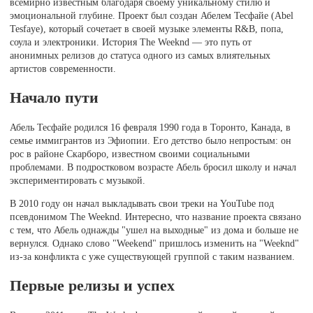
всемирно известным благодаря своему уникальному стилю и
эмоциональной глубине. Проект был создан Абелем Тесфайе (Abel
Tesfaye), который сочетает в своей музыке элементы R&B, попа,
соула и электроники. История The Weeknd — это путь от
анонимных релизов до статуса одного из самых влиятельных
артистов современности.
Начало пути
Абель Тесфайе родился 16 февраля 1990 года в Торонто, Канада, в
семье иммигрантов из Эфиопии. Его детство было непростым: он
рос в районе Скарборо, известном своими социальными
проблемами. В подростковом возрасте Абель бросил школу и начал
экспериментировать с музыкой.
В 2010 году он начал выкладывать свои треки на YouTube под
псевдонимом The Weeknd. Интересно, что название проекта связано
с тем, что Абель однажды "ушел на выходные" из дома и больше не
вернулся. Однако слово "Weekend" пришлось изменить на "Weeknd"
из-за конфликта с уже существующей группой с таким названием.
Первые релизы и успех