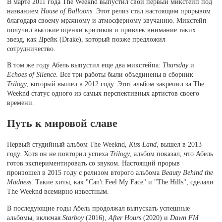
В марте 2011 года The Weeknd выпустил свой первый микстейп под
названием
House of Balloons
. Этот релиз стал настоящим прорывом
благодаря своему мрачному и атмосферному звучанию. Микстейп
получил высокие оценки критиков и привлек внимание таких
звезд, как Дрейк (Drake), который позже предложил
сотрудничество.
В том же году Абель выпустил еще два микстейпа:
Thursday
и
Echoes of Silence
. Все три работы были объединены в сборник
Trilogy
, который вышел в 2012 году. Этот альбом закрепил за The
Weeknd статус одного из самых перспективных артистов своего
времени.
Путь к мировой славе
Первый студийный альбом The Weeknd,
Kiss Land
, вышел в 2013
году. Хотя он не повторил успеха
Trilogy
, альбом показал, что Абель
готов экспериментировать со звуком. Настоящий прорыв
произошел в 2015 году с релизом второго альбома
Beauty Behind the
Madness
. Такие хиты, как "Can't Feel My Face" и "The Hills", сделали
The Weeknd всемирно известным.
В последующие годы Абель продолжал выпускать успешные
альбомы, включая
Starboy
(2016),
After Hours
(2020) и
Dawn FM