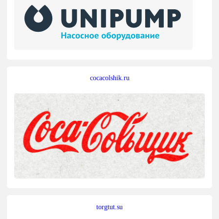
cocacolshik.ru
torgtut.su