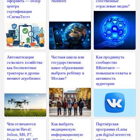
оформить — обзор
Numbers
собственные
центра
отраслевые медиа?
сертификации
«СигмаТест»
Автоматизация
Частная школа или
Как продвинуть
сельского хозяйства:
государственная:
сообщество
как беспилотные
какое образование
ВКонтакте —
тракторы и дроны
выбрать ребёнку в
повышаем охваты и
меняют агробизнес
Москве?
активность
аудитории
Чем отличаются
Как выбрать
Партнёрская
модели Haval:
медицинскую
программа eLama
Jolion, M6, F7,
информационную
для digital-агентств:
Dargo, H3, H5, H7,
систему для
обзор