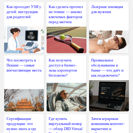
Как проходит УЗИ у
Как сделать прогноз
Лазерная эпиляция
детей: инструкция
на теннис — анализ
для мужчин
для родителей
ключевых факторов
перед матчем
Что посмотреть в
Как получить
Премиальное
Пекине — самые
доступ в бизнес-
обслуживание в
впечатляющие места
залы аэропортов
банке — что даёт и
бесплатно?
как подключить?
Сертификация
Где купить
Зачем аграрным
продукции: что
виртуальный номер
компаниям контент-
нужно знать и где
— обзор DID Virtual
маркетинг и