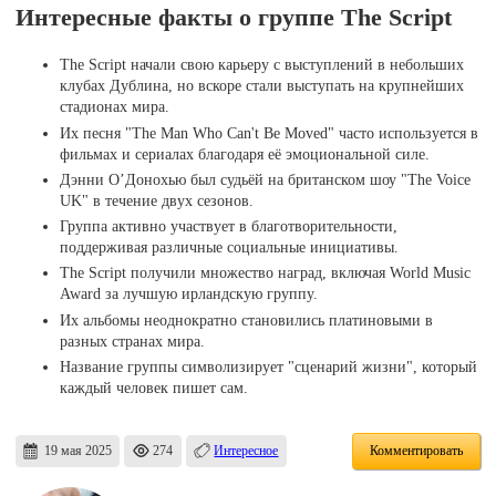
Интересные факты о группе The Script
The Script начали свою карьеру с выступлений в небольших
клубах Дублина, но вскоре стали выступать на крупнейших
стадионах мира.
Их песня "The Man Who Can't Be Moved" часто используется в
фильмах и сериалах благодаря её эмоциональной силе.
Дэнни О’Донохью был судьёй на британском шоу "The Voice
UK" в течение двух сезонов.
Группа активно участвует в благотворительности,
поддерживая различные социальные инициативы.
The Script получили множество наград, включая World Music
Award за лучшую ирландскую группу.
Их альбомы неоднократно становились платиновыми в
разных странах мира.
Название группы символизирует "сценарий жизни", который
каждый человек пишет сам.
19 мая 2025
274
Интересное
Комментировать