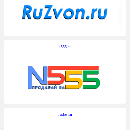
n555.su
rudos.su