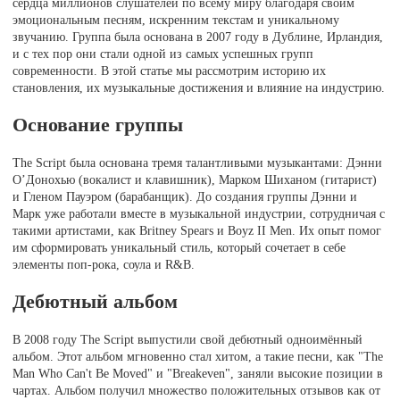
сердца миллионов слушателей по всему миру благодаря своим
эмоциональным песням, искренним текстам и уникальному
звучанию. Группа была основана в 2007 году в Дублине, Ирландия,
и с тех пор они стали одной из самых успешных групп
современности. В этой статье мы рассмотрим историю их
становления, их музыкальные достижения и влияние на индустрию.
Основание группы
The Script была основана тремя талантливыми музыкантами: Дэнни
О’Донохью (вокалист и клавишник), Марком Шиханом (гитарист)
и Гленом Пауэром (барабанщик). До создания группы Дэнни и
Марк уже работали вместе в музыкальной индустрии, сотрудничая с
такими артистами, как Britney Spears и Boyz II Men. Их опыт помог
им сформировать уникальный стиль, который сочетает в себе
элементы поп-рока, соула и R&B.
Дебютный альбом
В 2008 году The Script выпустили свой дебютный одноимённый
альбом. Этот альбом мгновенно стал хитом, а такие песни, как "The
Man Who Can't Be Moved" и "Breakeven", заняли высокие позиции в
чартах. Альбом получил множество положительных отзывов как от