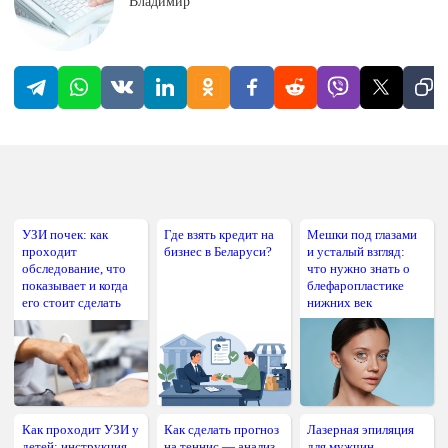
Владимир
УЗИ почек: как
Где взять кредит на
Мешки под глазами
проходит
бизнес в Беларуси?
и усталый взгляд:
обследование, что
что нужно знать о
показывает и когда
блефаропластике
его стоит сделать
нижних век
Как проходит УЗИ у
Как сделать прогноз
Лазерная эпиляция
детей: инструкция
на теннис — анализ
для мужчин