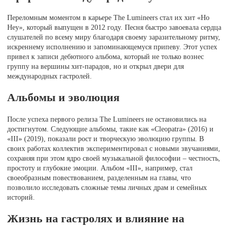
Переломным моментом в карьере The Lumineers стал их хит «Ho
Hey», который выпущен в 2012 году. Песня быстро завоевала сердца
слушателей по всему миру благодаря своему заразительному ритму,
искреннему исполнению и запоминающемуся припеву. Этот успех
привел к записи дебютного альбома, который не только вознес
группу на вершины хит-парадов, но и открыл двери для
международных гастролей.
Альбомы и эволюция
После успеха первого релиза The Lumineers не остановились на
достигнутом. Следующие альбомы, такие как «Cleopatra» (2016) и
«III» (2019), показали рост и творческую эволюцию группы. В
своих работах коллектив экспериментировал с новыми звучаниями,
сохраняя при этом ядро своей музыкальной философии – честность,
простоту и глубокие эмоции. Альбом «III», например, стал
своеобразным повествованием, разделенным на главы, что
позволило исследовать сложные темы личных драм и семейных
историй.
Жизнь на гастролях и влияние на