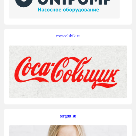
cocacolshik.ru
torgtut.su