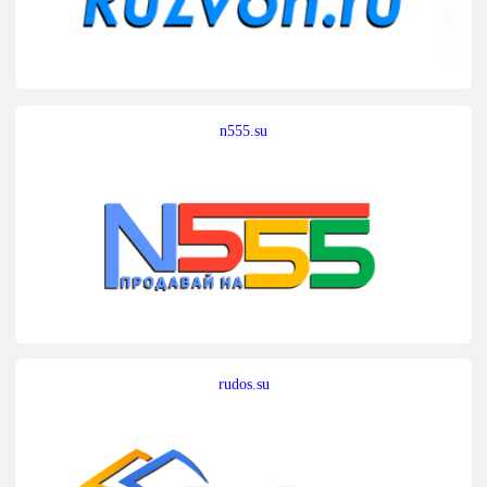
n555.su
rudos.su