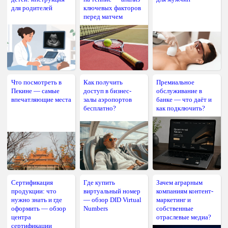
для родителей
ключевых факторов
перед матчем
Что посмотреть в
Как получить
Премиальное
Пекине — самые
доступ в бизнес-
обслуживание в
впечатляющие места
залы аэропортов
банке — что даёт и
бесплатно?
как подключить?
Сертификация
Где купить
Зачем аграрным
продукции: что
виртуальный номер
компаниям контент-
нужно знать и где
— обзор DID Virtual
маркетинг и
оформить — обзор
Numbers
собственные
центра
отраслевые медиа?
сертификации