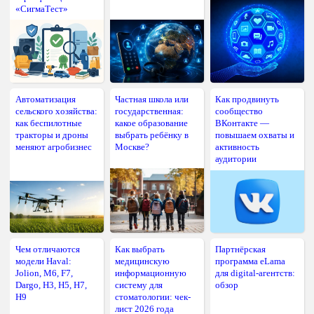
«СигмаТест»
Автоматизация
Частная школа или
Как продвинуть
сельского хозяйства:
государственная:
сообщество
как беспилотные
какое образование
ВКонтакте —
тракторы и дроны
выбрать ребёнку в
повышаем охваты и
меняют агробизнес
Москве?
активность
аудитории
Чем отличаются
Как выбрать
Партнёрская
модели Haval:
медицинскую
программа eLama
Jolion, M6, F7,
информационную
для digital-агентств:
Dargo, H3, H5, H7,
систему для
обзор
H9
стоматологии: чек-
лист 2026 года