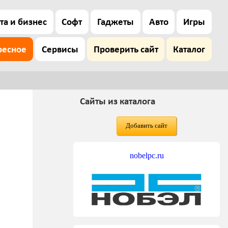
та и бизнес
Софт
Гаджеты
Авто
Игры
ресное
Сервисы
Проверить сайт
Каталог
Сайты из каталога
Добавить сайт
nobelpc.ru