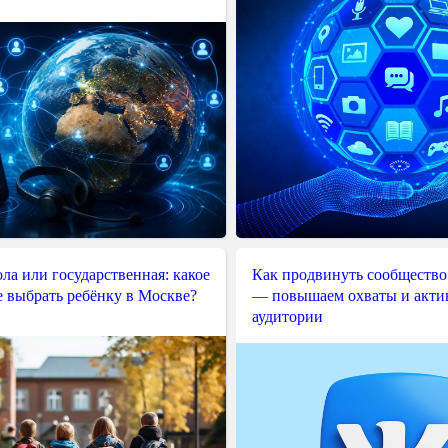
ла или государственная: какое
Как продвинуть сообщество
е выбрать ребёнку в Москве?
— повышаем охваты и акти
аудитории