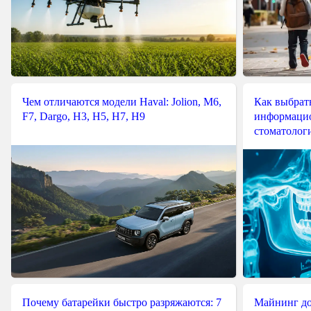
Чем отличаются модели Haval: Jolion, M6,
Как выбрат
F7, Dargo, H3, H5, H7, H9
информацио
стоматологи
Почему батарейки быстро разряжаются: 7
Майнинг до