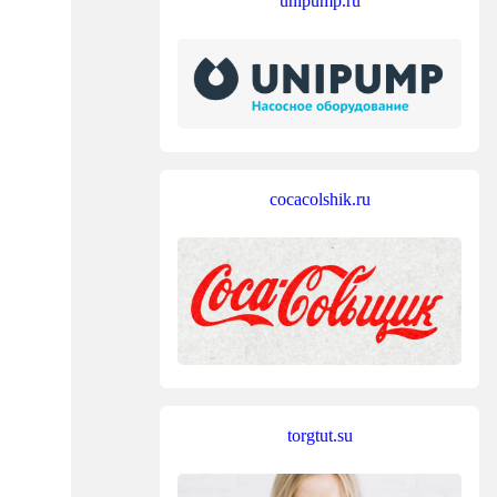
unipump.ru
cocacolshik.ru
torgtut.su