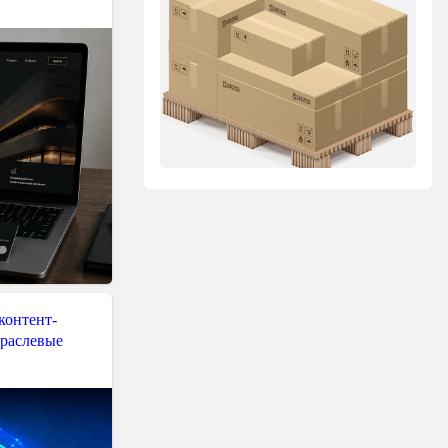
контент-
траслевые