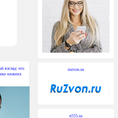
й взгляд: что
ruzvon.su
тике нижних
n555.su