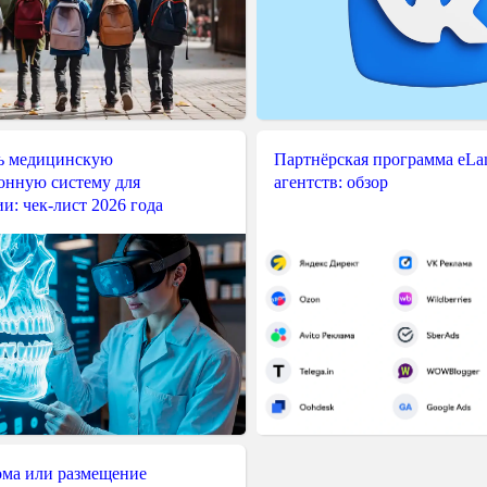
ь медицинскую
Партнёрская программа eLama
нную систему для
агентств: обзор
и: чек-лист 2026 года
ма или размещение