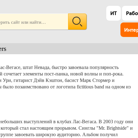
ИТ
Рабо
Инте
ers
 Лас-Вегасе, штат Невада, быстро завоевала популярность
 сочетает элементы пост-панка, новой волны и поп-рока.
 Ури, гитарист Дэйв Кэштон, басист Марк Стормер и
было позаимствовано от логотипа fictitious band на одном из
 небольших выступлений в клубах Лас-Вегаса. В 2003 году они
который стал настоящим прорывом. Синглы "Mr. Brightside" и
 группе завоевать широкую аудиторию. Альбом получил