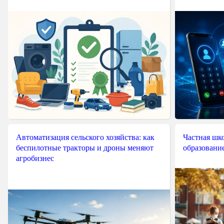
Автоматизация сельского хозяйства: как
Частная шко
беспилотные тракторы и дроны меняют
образовани
агробизнес