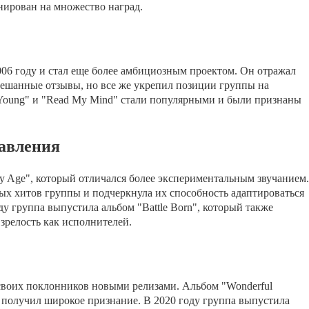
ирован на множество наград.
06 году и стал еще более амбициозным проектом. Он отражал
мешанные отзывы, но все же укрепил позиции группы на
Young" и "Read My Mind" стали популярными и были признаны
авления
ay Age", который отличался более экспериментальным звучанием.
ых хитов группы и подчеркнула их способность адаптироваться
у группа выпустила альбом "Battle Born", который также
зрелость как исполнителей.
ь своих поклонников новыми релизами. Альбом "Wonderful
" получил широкое признание. В 2020 году группа выпустила