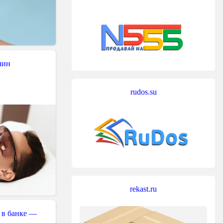
чин
rudos.su
rekast.ru
 в банке —