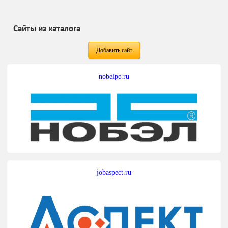
Сайты из каталога
Добавить сайт
nobelpc.ru
jobaspect.ru