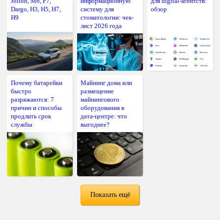
Jolion, M6, F7,
информационную
для digital-агентств:
Dargo, H3, H5, H7,
систему для
обзор
H9
стоматологии: чек-
лист 2026 года
Почему батарейки
Майнинг дома или
быстро
размещение
разряжаются: 7
майнингового
причин и способы
оборудования в
продлить срок
дата-центре: что
службы
выгоднее?
Показать ещё