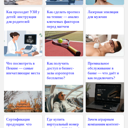
Как проходит УЗИ у
Как сделать прогноз
Лазерная эпиляция
детей: инструкция
на теннис — анализ
для мужчин
для родителей
ключевых факторов
перед матчем
Что посмотреть в
Как получить
Премиальное
Пекине — самые
доступ в бизнес-
обслуживание в
впечатляющие места
залы аэропортов
банке — что даёт и
бесплатно?
как подключить?
Сертификация
Где купить
Зачем аграрным
продукции: что
виртуальный номер
компаниям контент-