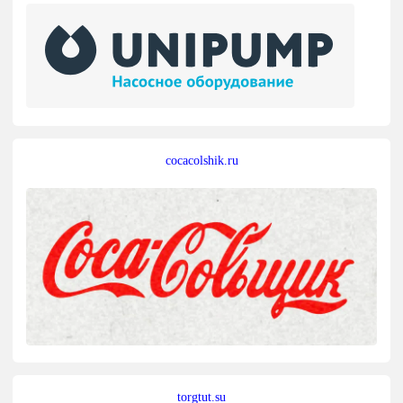
cocacolshik.ru
torgtut.su