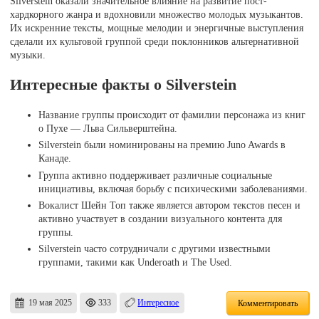
Silverstein оказали значительное влияние на развитие пост-
хардкорного жанра и вдохновили множество молодых музыкантов.
Их искренние тексты, мощные мелодии и энергичные выступления
сделали их культовой группой среди поклонников альтернативной
музыки.
Интересные факты о Silverstein
Название группы происходит от фамилии персонажа из книг
о Пухе — Льва Сильверштейна.
Silverstein были номинированы на премию Juno Awards в
Канаде.
Группа активно поддерживает различные социальные
инициативы, включая борьбу с психическими заболеваниями.
Вокалист Шейн Топ также является автором текстов песен и
активно участвует в создании визуального контента для
группы.
Silverstein часто сотрудничали с другими известными
группами, такими как Underoath и The Used.
19 мая 2025
333
Интересное
Комментировать