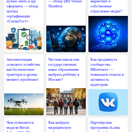
нужно знать и где
— обзор DID Virtual
маркетинг и
оформить — обзор
Numbers
собственные
центра
отраслевые медиа?
сертификации
«СигмаТест»
Автоматизация
Частная школа или
Как продвинуть
сельского хозяйства:
государственная:
сообщество
как беспилотные
какое образование
ВКонтакте —
тракторы и дроны
выбрать ребёнку в
повышаем охваты и
меняют агробизнес
Москве?
активность
аудитории
Чем отличаются
Как выбрать
Партнёрская
модели Haval:
медицинскую
программа eLama