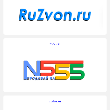
n555.su
rudos.su