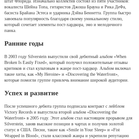
штат Флорида. Изначально коллектив состоял из пяти участников:
вокалиста Шейна Топа, гитаристов Джоша Брауна и Рика ДеФа,
басиста Брайана Эстеса и ударника Дэйва Беннетта. Группа быстро
завоевала популярность благодаря своему уникальному стилю,
который сочетает элементы пост-хардкора, эмо и мелодичного
панка.
Ранние годы
В 2003 году Silverstein выпустили свой дебютный альбом «When
Broken Is Easily Fixed», который получил положительные отзывы
критиков и стал культовым в жанре пост-хардкор. Альбом включал
такие хиты, как «My Heroine» и «Discovering the Waterfront»,
которые помогли группе привлечь внимание широкой аудитории.
Успех и развитие
После успешного дебюта группа подписала контракт с лейблом
Victory Records и выпустила второй альбом «Discovering the
Waterfront» в 2005 году. Этот альбом стал настоящим прорывом для
Silverstein, заняв высокие позиции в чартах и получив золотой
статус в США. Песни, такие как «Smile in Your Sleep» и «Fist
Wrapped in Blood», стали классикой жанра и укрепили репутацию