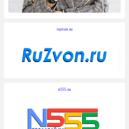
ruzvon.su
n555.su