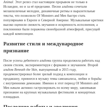
Animal
. Этот релиз стал настоящим прорывом не только в
Исландии, но и за её пределами. Песни альбома сочетали
меланхоличные мелодии, динамичные ритмы и выразительные
тексты, что позволило Of Monsters and Men быстро стать
популярными в Европе и Северной Америке. Музыкальные критики
высоко оценили свежесть звучания и искренность исполнения, а
поклонники были поражены своеобразной атмосферой, присущей
каждой композиции.
Развитие стиля и международное
признание
После успеха дебютного альбома группа продолжила работать над
своим стилем, экспериментируя с формами и звучанием. Второй
альбом
Beneath the Skin
, выпущенный в 2015 году,
продемонстрировал более зрелый подход к композиции и
продакшну, привнеся в музыку темы самоанализа, любви и борьбы
с внутренними демонами. Именно в этот период Of Monsters and
Men начали активно гастролировать по всему миру, завоевывая
признание на крупных музыкальных фестивалях и концертных
площадках.
Последние работы и эволюция