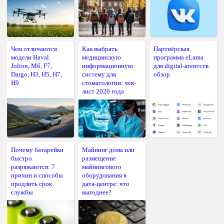
Чем отличаются
Как выбрать
Партнёрская
модели Haval:
медицинскую
программа eLama
Jolion, M6, F7,
информационную
для digital-агентств:
Dargo, H3, H5, H7,
систему для
обзор
H9
стоматологии: чек-
лист 2026 года
Почему батарейки
Майнинг дома или
быстро
размещение
разряжаются: 7
майнингового
причин и способы
оборудования в
продлить срок
дата-центре: что
службы
выгоднее?