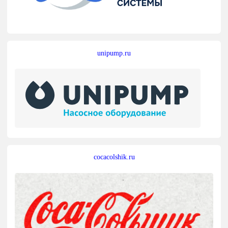
unipump.ru
cocacolshik.ru