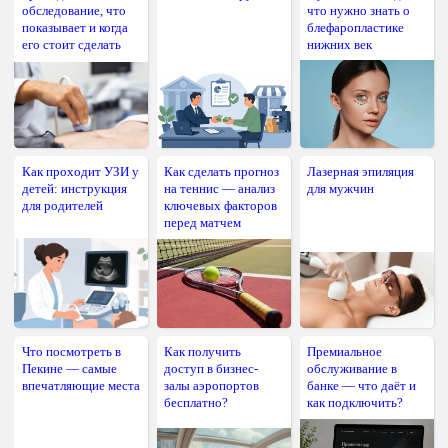
обследование, что
что нужно знать о
показывает и когда
блефаропластике
его стоит сделать
нижних век
Как проходит УЗИ у
Как сделать прогноз
Лазерная эпиляция
детей: инструкция
на теннис — анализ
для мужчин
для родителей
ключевых факторов
перед матчем
Что посмотреть в
Как получить
Премиальное
Пекине — самые
доступ в бизнес-
обслуживание в
впечатляющие места
залы аэропортов
банке — что даёт и
бесплатно?
как подключить?