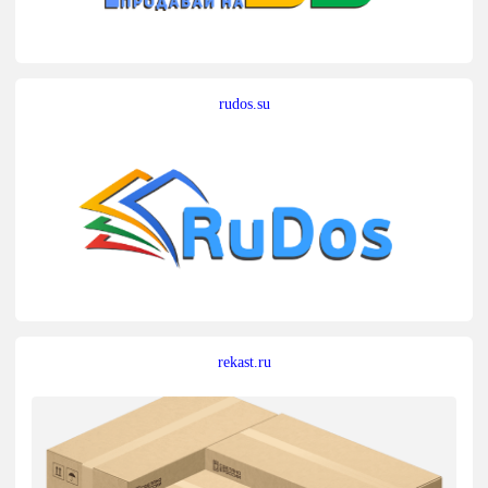
rudos.su
rekast.ru