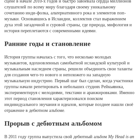
сцене в начале 2010-х годов и быстро завоевала сердца миллионов
слушателей по всему миру благодаря своему уникальному
сочетанию инди-фолка, альтернативного рока и элементов поп-
музыки. Основавшись в Исландии, коллектив стал выражением
духа этой загадочной и суровой страны, где природа, мифология и
история переплетаются с современными идеями.
Ранние годы и становление
История группы началась с того, что несколько молодых
музыкантов, вдохновленных самобытной исландской культурой и
музыкальным наследием страны, решили объединить свои таланты
для создания чего-то нового и непохожего на западную
музыкальную индустрию. Первый шаг был сделан, когда участники
группы начали репетировать в небольших студиях Рейкьявика,
экспериментируя с мелодиями, текстами и аранжировками. Именно
этот период становления характеризовался поиском
индивидуального звучания и идеалов, которые позднее нашли своё
отражение в дебютном альбоме.
Прорыв с дебютным альбомом
В 2011 году группа выпустила свой дебютный альбом
My Head is an