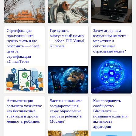
Сертификация
Где купить
Зачем аграрным
продукции: что
виртуальный номер
компаниям контент-
нужно знать и где
— обзор DID Virtual
маркетинг и
оформить — обзор
Numbers
собственные
центра
отраслевые медиа?
сертификации
«СигмаТест»
Автоматизация
Частная школа или
Как продвинуть
сельского хозяйства:
государственная:
сообщество
как беспилотные
какое образование
ВКонтакте —
тракторы и дроны
выбрать ребёнку в
повышаем охваты и
меняют агробизнес
Москве?
активность
аудитории