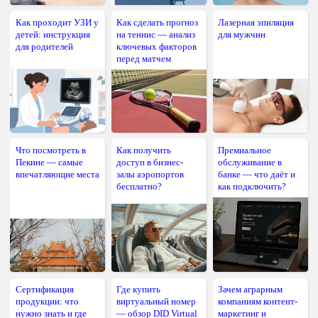
Как проходит УЗИ у
Как сделать прогноз
Лазерная эпиляция
детей: инструкция
на теннис — анализ
для мужчин
для родителей
ключевых факторов
перед матчем
Что посмотреть в
Как получить
Премиальное
Пекине — самые
доступ в бизнес-
обслуживание в
впечатляющие места
залы аэропортов
банке — что даёт и
бесплатно?
как подключить?
Сертификация
Где купить
Зачем аграрным
продукции: что
виртуальный номер
компаниям контент-
нужно знать и где
— обзор DID Virtual
маркетинг и