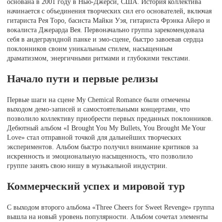
основана в 2001 году в Нью-Джерси, США. История коллектива
начинается с объединения творческих сил его основателей, включая
гитариста Рея Торо, басиста Майки Уэя, гитариста Фрэнка Айеро и
вокалиста Джерарда Вея. Первоначально группа зарекомендовала
себя в андеграундной панке и эмо-сцене, быстро завоевав сердца
поклонников своим уникальным стилем, насыщенным
драматизмом, энергичными ритмами и глубокими текстами.
Начало пути и первые релизы
Первые шаги на сцене My Chemical Romance были отмечены
выходом демо-записей и самостоятельными концертами, что
позволило коллективу приобрести первых преданных поклонников.
Дебютный альбом «I Brought You My Bullets, You Brought Me Your
Love» стал отправной точкой для дальнейших творческих
экспериментов. Альбом быстро получил внимание критиков за
искренность и эмоциональную насыщенность, что позволило
группе занять свою нишу в музыкальной индустрии.
Коммерческий успех и мировой тур
С выходом второго альбома «Three Cheers for Sweet Revenge» группа
вышла на новый уровень популярности. Альбом сочетал элементы