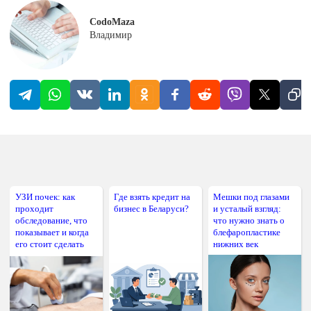
CodoMaza
Владимир
УЗИ почек: как
Где взять кредит на
Мешки под глазами
проходит
бизнес в Беларуси?
и усталый взгляд:
обследование, что
что нужно знать о
показывает и когда
блефаропластике
его стоит сделать
нижних век