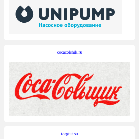
cocacolshik.ru
torgtut.su