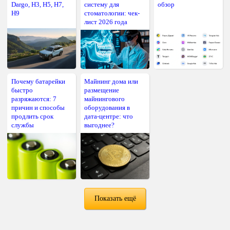
Dargo, H3, H5, H7,
систему для
обзор
H9
стоматологии: чек-
лист 2026 года
Почему батарейки
Майнинг дома или
быстро
размещение
разряжаются: 7
майнингового
причин и способы
оборудования в
продлить срок
дата-центре: что
службы
выгоднее?
Показать ещё