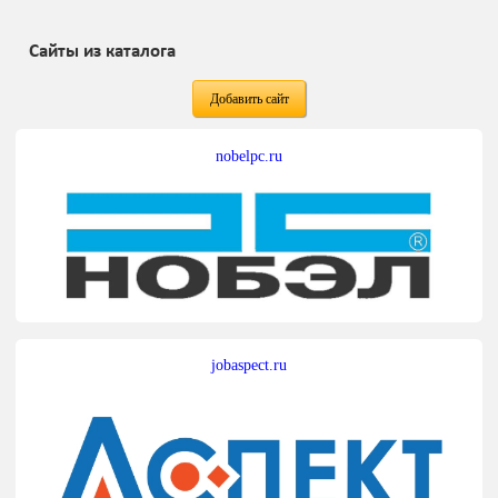
Сайты из каталога
Добавить сайт
nobelpc.ru
jobaspect.ru