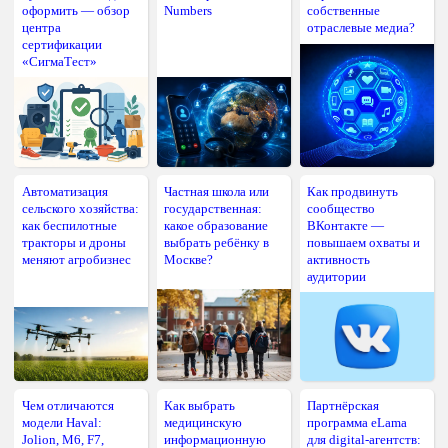
оформить — обзор
Numbers
собственные
центра
отраслевые медиа?
сертификации
«СигмаТест»
Автоматизация
Частная школа или
Как продвинуть
сельского хозяйства:
государственная:
сообщество
как беспилотные
какое образование
ВКонтакте —
тракторы и дроны
выбрать ребёнку в
повышаем охваты и
меняют агробизнес
Москве?
активность
аудитории
Чем отличаются
Как выбрать
Партнёрская
модели Haval:
медицинскую
программа eLama
Jolion, M6, F7,
информационную
для digital-агентств: