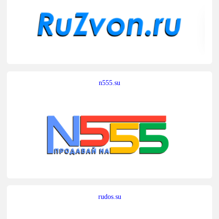
n555.su
rudos.su