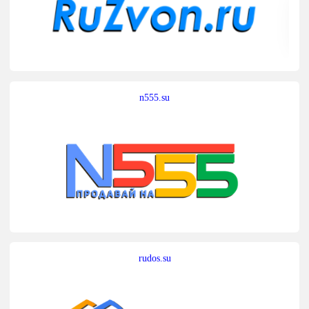
n555.su
rudos.su