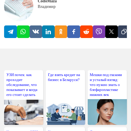
CodoMaza
Владимир
УЗИ почек: как
Где взять кредит на
Мешки под глазами
проходит
бизнес в Беларуси?
и усталый взгляд:
обследование, что
что нужно знать о
показывает и когда
блефаропластике
его стоит сделать
нижних век