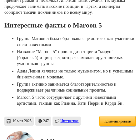
премии Грэмми и несколько American Music Awards. Их музыка
продолжает занимать высокие позиции в чартах, а концерты
собирают тысячи поклонников по всему миру.
Интересные факты о Maroon 5
Группа Maroon 5 была образована еще до того, как участники
стали известными.
Название "Maroon 5" происходит от цвета "марун"
(бордовый) и цифры 5, которая символизирует пятерых
участников группы.
Aдам Левин является не только музыкантом, но и успешным
бизнесменом и моделью.
Группа активно занимается благотворительностью и
поддерживает различные социальные проекты.
Maroon 5 часто сотрудничает с другими известными
артистами, такими как Рианна, Кэти Перри и Карди Би.
19 мая 2025
247
Интересное
Комментировать