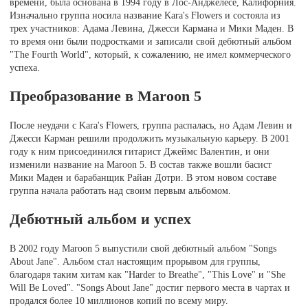
времени, была основана в 1994 году в Лос-Анджелесе, Калифорния.
Изначально группа носила название Kara's Flowers и состояла из
трех участников: Адама Левина, Джесси Кармана и Мики Маден. В
то время они были подростками и записали свой дебютный альбом
"The Fourth World", который, к сожалению, не имел коммерческого
успеха.
Преобразование в Maroon 5
После неудачи с Kara's Flowers, группа распалась, но Адам Левин и
Джесси Карман решили продолжить музыкальную карьеру. В 2001
году к ним присоединился гитарист Джеймс Валентин, и они
изменили название на Maroon 5. В состав также вошли басист
Мики Маден и барабанщик Райан Дотри. В этом новом составе
группа начала работать над своим первым альбомом.
Дебютный альбом и успех
В 2002 году Maroon 5 выпустили свой дебютный альбом "Songs
About Jane". Альбом стал настоящим прорывом для группы,
благодаря таким хитам как "Harder to Breathe", "This Love" и "She
Will Be Loved". "Songs About Jane" достиг первого места в чартах и
продался более 10 миллионов копий по всему миру.