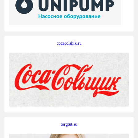
cocacolshik.ru
torgtut.su