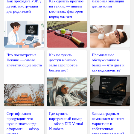
Как проходит УЗИ у
Как сделать прогноз
Лазерная эпиляция
детей: инструкция
на теннис — анализ
для мужчин
для родителей
ключевых факторов
перед матчем
Что посмотреть в
Как получить
Премиальное
Пекине — самые
доступ в бизнес-
обслуживание в
впечатляющие места
залы аэропортов
банке — что даёт и
бесплатно?
как подключить?
Сертификация
Где купить
Зачем аграрным
продукции: что
виртуальный номер
компаниям контент-
нужно знать и где
— обзор DID Virtual
маркетинг и
оформить — обзор
Numbers
собственные
центра
отраслевые медиа?