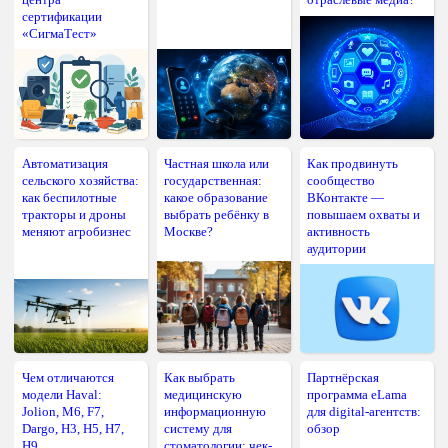
сертификации
«СигмаТест»
Автоматизация
Частная школа или
Как продвинуть
сельского хозяйства:
государственная:
сообщество
как беспилотные
какое образование
ВКонтакте —
тракторы и дроны
выбрать ребёнку в
повышаем охваты и
меняют агробизнес
Москве?
активность
аудитории
Чем отличаются
Как выбрать
Партнёрская
модели Haval:
медицинскую
программа eLama
Jolion, M6, F7,
информационную
для digital-агентств:
Dargo, H3, H5, H7,
систему для
обзор
H9
стоматологии: чек-