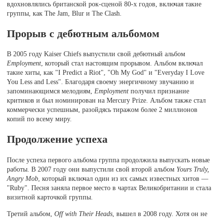
вдохновлялись британской рок-сценой 80-х годов, включая такие
группы, как The Jam, Blur и The Clash.
Прорыв с дебютным альбомом
В 2005 году Kaiser Chiefs выпустили свой дебютный альбом
Employment
, который стал настоящим прорывом. Альбом включал
такие хиты, как "I Predict a Riot", "Oh My God" и "Everyday I Love
You Less and Less". Благодаря своему энергичному звучанию и
запоминающимся мелодиям,
Employment
получил признание
критиков и был номинирован на Mercury Prize. Альбом также стал
коммерчески успешным, разойдясь тиражом более 2 миллионов
копий по всему миру.
Продолжение успеха
После успеха первого альбома группа продолжила выпускать новые
работы. В 2007 году они выпустили свой второй альбом
Yours Truly,
Angry Mob
, который включал один из их самых известных хитов —
"Ruby". Песня заняла первое место в чартах Великобритании и стала
визитной карточкой группы.
Третий альбом,
Off with Their Heads
, вышел в 2008 году. Хотя он не