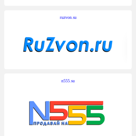
ruzvon.su
n555.su