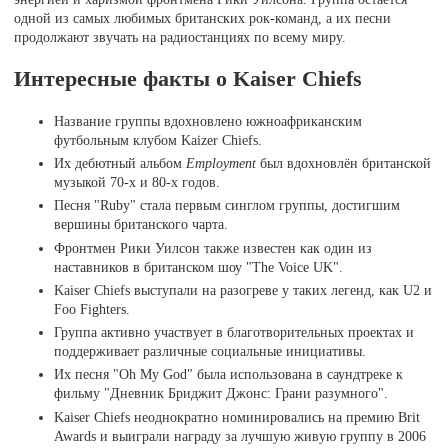
одной из самых любимых британских рок-команд, а их песни
продолжают звучать на радиостанциях по всему миру.
Интересные факты о Kaiser Chiefs
Название группы вдохновлено южноафриканским
футбольным клубом Kaizer Chiefs.
Их дебютный альбом
Employment
был вдохновлён британской
музыкой 70-х и 80-х годов.
Песня "Ruby" стала первым синглом группы, достигшим
вершины британского чарта.
Фронтмен Рики Уилсон также известен как один из
наставников в британском шоу "The Voice UK".
Kaiser Chiefs выступали на разогреве у таких легенд, как U2 и
Foo Fighters.
Группа активно участвует в благотворительных проектах и
поддерживает различные социальные инициативы.
Их песня "Oh My God" была использована в саундтреке к
фильму "Дневник Бриджит Джонс: Грани разумного".
Kaiser Chiefs неоднократно номинировались на премию Brit
Awards и выиграли награду за лучшую живую группу в 2006