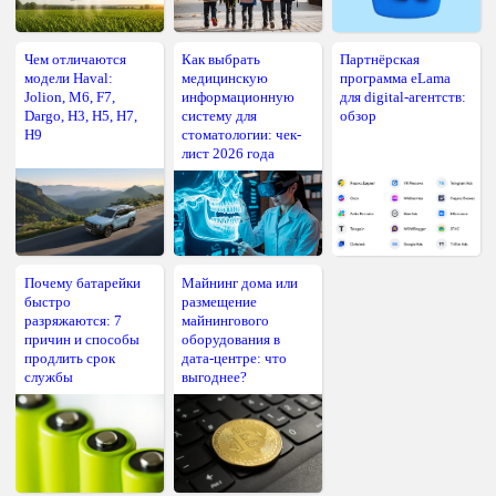
Чем отличаются
Как выбрать
Партнёрская
модели Haval:
медицинскую
программа eLama
Jolion, M6, F7,
информационную
для digital-агентств:
Dargo, H3, H5, H7,
систему для
обзор
H9
стоматологии: чек-
лист 2026 года
Почему батарейки
Майнинг дома или
быстро
размещение
разряжаются: 7
майнингового
причин и способы
оборудования в
продлить срок
дата-центре: что
службы
выгоднее?