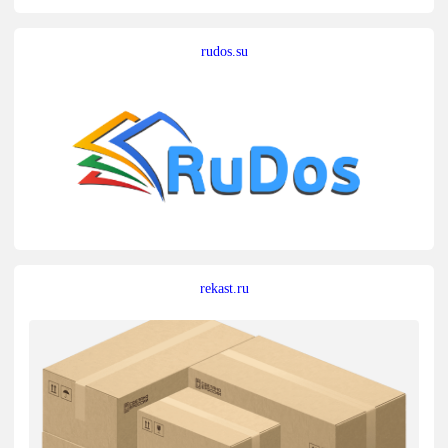
rudos.su
rekast.ru