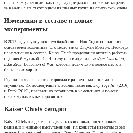
стал таким успешным, как предыдущие работы, он всё же закрепил
за Kaiser Chiefs статус одной из главных групп на британской сцене.
Изменения в составе и новые
эксперименты
В 2012 году группу покинул барабанщик Ник Ходжсон, один из
основателей коллектива. Его место занял Виджай Мистри. Несмотря
на изменения в составе, Kaiser Chiefs продолжили активно работать
над новой музыкой. В 2014 году они выпустили альбом
Education,
Education, Education & War
, который поднялся на первое место в
британских чартах.
Группа также экспериментировала с различными стилями и
звучанием. Их последующие альбомы, такие как
Stay Together
(2016)
и
Duck
(2019), показали их готовность к изменениям и поиску
новых музыкальных горизонтов.
Kaiser Chiefs сегодня
Kaiser Chiefs продолжают радовать своих поклонников новыми
релизами и живыми выступлениями. Их концерты известны своей
энергией и харизмой фронтмена Рики Уилсона. Группа остаётся