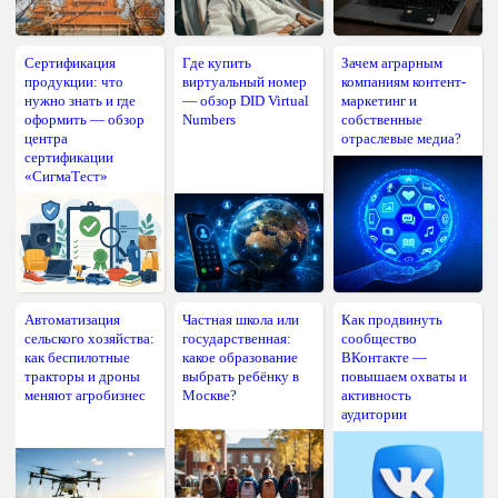
Сертификация
Где купить
Зачем аграрным
продукции: что
виртуальный номер
компаниям контент-
нужно знать и где
— обзор DID Virtual
маркетинг и
оформить — обзор
Numbers
собственные
центра
отраслевые медиа?
сертификации
«СигмаТест»
Автоматизация
Частная школа или
Как продвинуть
сельского хозяйства:
государственная:
сообщество
как беспилотные
какое образование
ВКонтакте —
тракторы и дроны
выбрать ребёнку в
повышаем охваты и
меняют агробизнес
Москве?
активность
аудитории