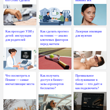
его стоит сделать
нижних век
Как проходит УЗИ у
Как сделать прогноз
Лазерная эпиляция
детей: инструкция
на теннис — анализ
для мужчин
для родителей
ключевых факторов
перед матчем
Что посмотреть в
Как получить
Премиальное
Пекине — самые
доступ в бизнес-
обслуживание в
впечатляющие места
залы аэропортов
банке — что даёт и
бесплатно?
как подключить?