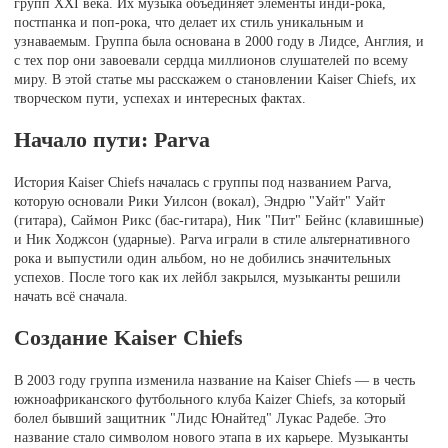
групп XXI века. Их музыка объединяет элементы инди-рока,
постпанка и поп-рока, что делает их стиль уникальным и
узнаваемым. Группа была основана в 2000 году в Лидсе, Англия, и
с тех пор они завоевали сердца миллионов слушателей по всему
миру. В этой статье мы расскажем о становлении Kaiser Chiefs, их
творческом пути, успехах и интересных фактах.
Начало пути: Parva
История Kaiser Chiefs началась с группы под названием Parva,
которую основали Рики Уилсон (вокал), Эндрю "Уайт" Уайт
(гитара), Саймон Рикс (бас-гитара), Ник "Пит" Бейнс (клавишные)
и Ник Ходжсон (ударные). Parva играли в стиле альтернативного
рока и выпустили один альбом, но не добились значительных
успехов. После того как их лейбл закрылся, музыканты решили
начать всё сначала.
Создание Kaiser Chiefs
В 2003 году группа изменила название на Kaiser Chiefs — в честь
южноафриканского футбольного клуба Kaizer Chiefs, за который
болел бывший защитник "Лидс Юнайтед" Лукас Радебе. Это
название стало символом нового этапа в их карьере. Музыканты