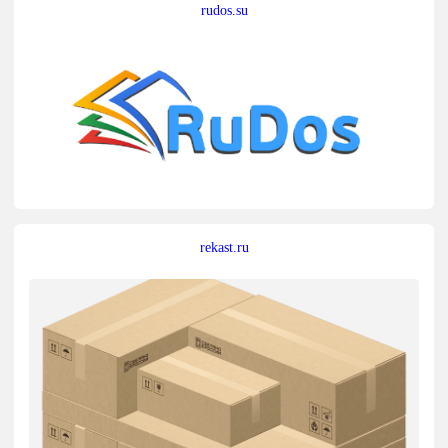
rudos.su
rekast.ru