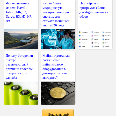
Чем отличаются
Как выбрать
Партнёрская
модели Haval:
медицинскую
программа eLama
Jolion, M6, F7,
информационную
для digital-агентств:
Dargo, H3, H5, H7,
систему для
обзор
H9
стоматологии: чек-
лист 2026 года
Почему батарейки
Майнинг дома или
быстро
размещение
разряжаются: 7
майнингового
причин и способы
оборудования в
продлить срок
дата-центре: что
службы
выгоднее?
Показать ещё