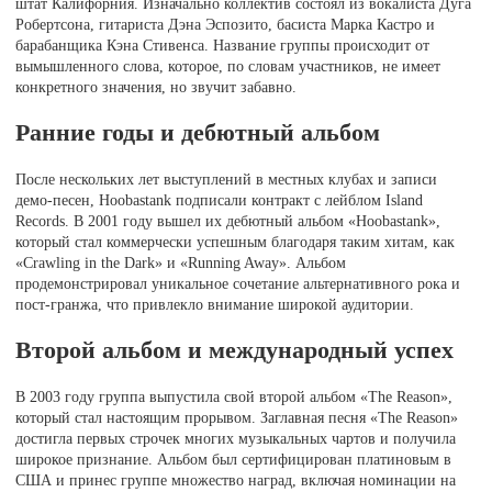
штат Калифорния. Изначально коллектив состоял из вокалиста Дуга
Робертсона, гитариста Дэна Эспозито, басиста Марка Кастро и
барабанщика Кэна Стивенса. Название группы происходит от
вымышленного слова, которое, по словам участников, не имеет
конкретного значения, но звучит забавно.
Ранние годы и дебютный альбом
После нескольких лет выступлений в местных клубах и записи
демо-песен, Hoobastank подписали контракт с лейблом Island
Records. В 2001 году вышел их дебютный альбом «Hoobastank»,
который стал коммерчески успешным благодаря таким хитам, как
«Crawling in the Dark» и «Running Away». Альбом
продемонстрировал уникальное сочетание альтернативного рока и
пост-гранжа, что привлекло внимание широкой аудитории.
Второй альбом и международный успех
В 2003 году группа выпустила свой второй альбом «The Reason»,
который стал настоящим прорывом. Заглавная песня «The Reason»
достигла первых строчек многих музыкальных чартов и получила
широкое признание. Альбом был сертифицирован платиновым в
США и принес группе множество наград, включая номинации на