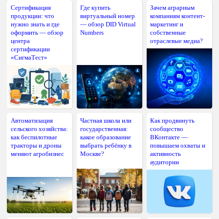
Сертификация
Где купить
Зачем аграрным
продукции: что
виртуальный номер
компаниям контент-
нужно знать и где
— обзор DID Virtual
маркетинг и
оформить — обзор
Numbers
собственные
центра
отраслевые медиа?
сертификации
«СигмаТест»
Автоматизация
Частная школа или
Как продвинуть
сельского хозяйства:
государственная:
сообщество
как беспилотные
какое образование
ВКонтакте —
тракторы и дроны
выбрать ребёнку в
повышаем охваты и
меняют агробизнес
Москве?
активность
аудитории