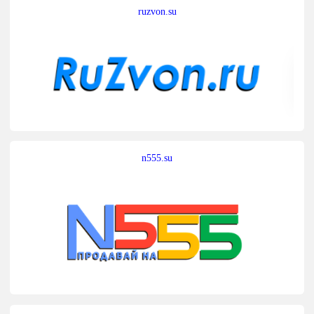
ruzvon.su
n555.su